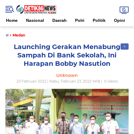
Home
Nasional
Daerah
Polri
Politik
Opini
›
Medan
Launching Gerakan Menabung
✕
Sampah Di Bank Sekolah, Ini
Harapan Bobby Nasution
Unknown
23 Februari 2022 | Rabu, Februari 23, 2022 WIB |
0
Views