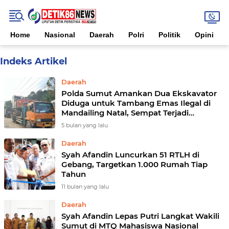
Home
Nasional
Daerah
Polri
Politik
Opini
Home
Currently Browsing: Daerah
Daerah
Polda Sumut Amankan Dua Ekskavator
Diduga untuk Tambang Emas Ilegal di
Mandailing Natal, Sempat Terjadi
Intervensi
5 bulan yang lalu
Daerah
Syah Afandin Luncurkan 51 RTLH di
Gebang, Targetkan 1.000 Rumah Tiap
Tahun
11 bulan yang lalu
Daerah
Syah Afandin Lepas Putri Langkat Wakili
Sumut di MTQ Mahasiswa Nasional