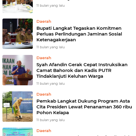
11 bulan yang lalu
Daerah
Bupati Langkat Tegaskan Komitmen
Perluas Perlindungan Jaminan Sosial
Ketenagakerjaan
11 bulan yang lalu
Daerah
Syah Afandin Gerak Cepat Instruksikan
Camat Bahorok dan Kadis PUTR
Tindaklanjuti Keluhan Warga
11 bulan yang lalu
Daerah
Pemkab Langkat Dukung Program Asta
Cita Presiden Lewat Penanaman 360 ribu
Pohon Kelapa
11 bulan yang lalu
Daerah