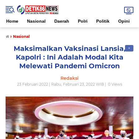
Home
Nasional
Daerah
Polri
Politik
Opini
›
Nasional
Maksimalkan Vaksinasi Lansia,
✕
Kapolri : Ini Adalah Modal Kita
Melewati Pandemi Omicron
Redaksi
23 Februari 2022 | Rabu, Februari 23, 2022 WIB |
0
Views