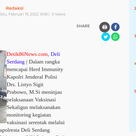
Redaksi
abtu, Februari 19, 2022 WIB |
0
Views
SHARE
🖨️
Detik86News.com
,
Deli
Serdang
| Dalam rangka
mencapai Herd Immunity
Kapolri Jenderal Polisi
Drs. Listyo Sigit
Prabowo, M.Si meninjau
pelaksanaan Vaksinasi
Sekaligus melaksanakan
monitoring kegiatan
vaksinasi serentak melalui
apolresta Deli Serdang