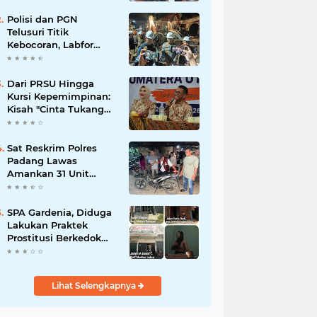
Polisi dan PGN
Telusuri Titik
Kebocoran, Labfor
Pastikan Ledakan
Grand Polonia Dipicu
Akumulasi Gas
Dari PRSU Hingga
Kursi Kepemimpinan:
Kisah "Cinta Tukang
Parkir"
Sat Reskrim Polres
Padang Lawas
Amankan 31 Unit
Sepeda Motor Diduga
Hasil Kejahatan dari
Rumah Warga di Pasar
SPA Gardenia, Diduga
Latong
Lakukan Praktek
Prostitusi Berkedok
Pijat Reflexy
Lihat Selengkapnya