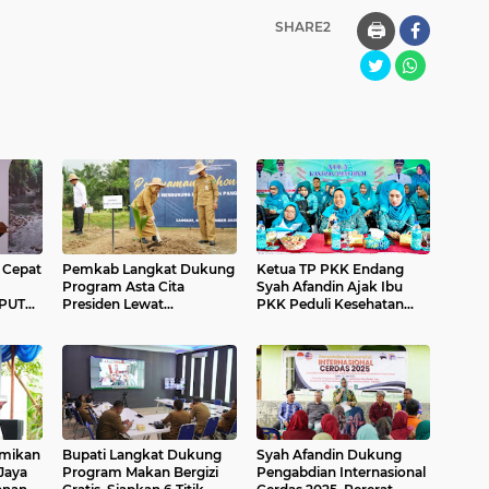
SHARE2
🖨️
 Cepat
Pemkab Langkat Dukung
Ketua TP PKK Endang
Program Asta Cita
Syah Afandin Ajak Ibu
 PUTR
Presiden Lewat
PKK Peduli Kesehatan
an
Penanaman 360 ribu
Perempuan
Pohon Kelapa
smikan
Bupati Langkat Dukung
Syah Afandin Dukung
Jaya
Program Makan Bergizi
Pengabdian Internasional