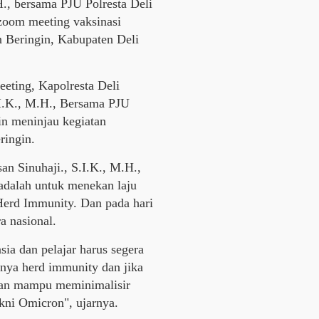
H., bersama PJU Polresta Deli
zoom meeting vaksinasi
 Beringin, Kabupaten Deli
eeting, Kapolresta Deli
.I.K., M.H., Bersama PJU
in meninjau kegiatan
ringin.
an Sinuhaji., S.I.K., M.H.,
 adalah untuk menekan laju
erd Immunity. Dan pada hari
a nasional.
sia dan pelajar harus segera
nya herd immunity dan jika
kan mampu meminimalisir
kni Omicron", ujarnya.