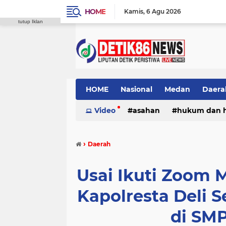
HOME
Kamis
6 Agu 2026
tutup Iklan
HOME
Nasional
Medan
Daera
Video
asahan
hukum dan 
›
Daerah
Usai Ikuti Zoom 
Kapolresta Deli S
di SMP