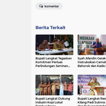
komentar
Berita Terkait
Bupati Langkat Tegaskan
Syah Afandin Gerak
Komitmen Perluas
Instruksikan Camat
Perlindungan Jaminan
Bahorok dan Kadis
Sosial Ketenagakerjaan
Tindaklanjuti Keluh
Warga
Bupati Langkat Dukung
Bupati Langkat Re
Industri Kopi Lokal
Kilang Padi Sukma 