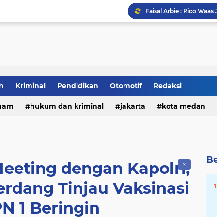
h
Kriminal
Pendidikan
Otomotif
Redaksi
Tia Ayu Soroti Minimny
DPRD Medan Gelar Raker
ham
hukum dan kriminal
jakarta
kota medan
Be
Meeting dengan Kapolri,
✕
erdang Tinjau Vaksinasi
N 1 Beringin