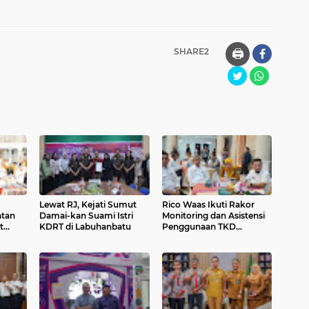
SHARE2
🖨️
Lewat RJ, Kejati Sumut
Rico Waas Ikuti Rakor
atan
Damai-kan Suami Istri
Monitoring dan Asistensi
t
KDRT di Labuhanbatu
Penggunaan TKD
Tambahan