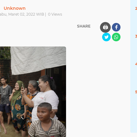
Unknown
abu, Maret 02, 2022 WIB |
0
Views
SHARE
🖨️