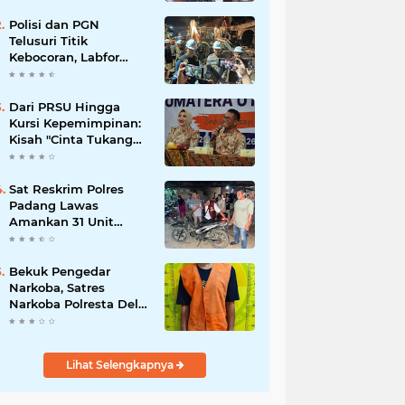
Polisi dan PGN
Telusuri Titik
Kebocoran, Labfor
Pastikan Ledakan
Grand Polonia Dipicu
Akumulasi Gas
Dari PRSU Hingga
Kursi Kepemimpinan:
Kisah "Cinta Tukang
Parkir"
Sat Reskrim Polres
Padang Lawas
Amankan 31 Unit
Sepeda Motor Diduga
Hasil Kejahatan dari
Rumah Warga di Pasar
Bekuk Pengedar
Latong
Narkoba, Satres
Narkoba Polresta Deli
Serdang amankan
Barang Bukti
Lihat Selengkapnya