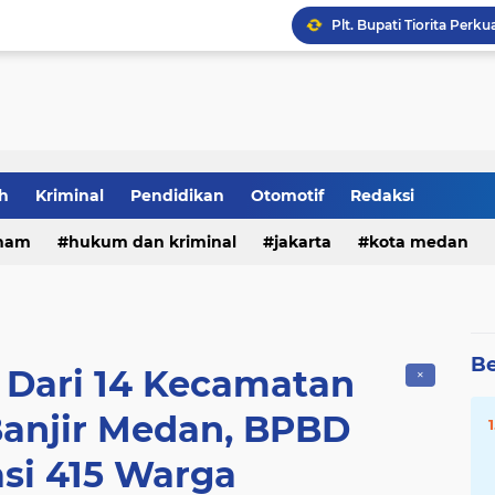
h
Kriminal
Pendidikan
Otomotif
Redaksi
ham
hukum dan kriminal
jakarta
kota medan
Plt. Bupati Tiorita Dor
Be
 Dari 14 Kecamatan
✕
anjir Medan, BPBD
si 415 Warga