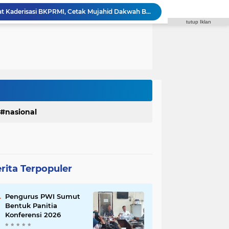
Plt. Bupati Tiorita Perkuat Kaderisasi BKPRMI, Cetak Mujahid Dakwah Berintegritas
tutup Iklan
Resmikan ROKI, Plt. Bupati Langkat Tiorita Dorong Penguatan Ekonomi Berbasis Kedelai
Rico Waas dan Ketua Pengadilan Agama Medan Bahas Penguatan MoU Perlindungan Hak Anak dan Perempuan Pasca Perceraian ASN
Rico Waas Dukung Open Turnamen FORKI Medan, Targetkan Lahir Atlet Karate Muda
Godfried Minta Bapenda Medan Kembalikan Kelebihan PBB dan Bayar Denda kepada Wajib Pajak
Polrestabes Medan Terima Audiensi DPC Angkatan Muda Sisingamangaraja XII, Perkuat Sinergitas Jaga Kamtibmas
Polrestabes Medan Ungkap 716 Kasus Kejahatan Jalanan dan Hasil Operasi Pekat Toba 2026, 906 Tersangka Diamankan
Plt. Bupati Tiorita Kawal Langsung Percepatan Bantuan Korban Banjir Langkat ke Jakarta
Pemkab Langkat Tegaskan Pengunduran Diri Kadis Pendidikan Murni Alasan Keluarga, Masyarakat Diminta Tidak Berspekulasi
nasional
ong MPI Hadirkan Aksi Nyata untuk Masyarakat
rita Terpopuler
Pengurus PWI Sumut
Bentuk Panitia
Konferensi 2026