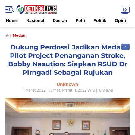
Home
Nasional
Daerah
Polri
Politik
Opini
›
Medan
Dukung Perdossi Jadikan Medan
✕
Pilot Project Penanganan Stroke,
Bobby Nasution: Siapkan RSUD Dr
Pirngadi Sebagai Rujukan
Unknown
11 Maret 2022 | Jumat, Maret 11, 2022 WIB |
0
Views