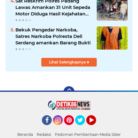
Sat Reskrim Polres Padang
Lawas Amankan 31 Unit Sepeda
Motor Diduga Hasil Kejahatan
dari Rumah Warga di Pasar
Latong
Bekuk Pengedar Narkoba,
Satres Narkoba Polresta Deli
Serdang amankan Barang Bukti
Lihat Selengkapnya
Facebook
Instagram
Pinterest
Twitter
YouTube
Beranda
Redaksi
Pedoman Pemberitaan Media Siber