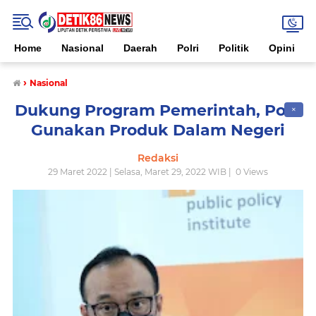
Home
Nasional
Daerah
Polri
Politik
Opini
›
Nasional
Dukung Program Pemerintah, Polri
✕
Gunakan Produk Dalam Negeri
Redaksi
29 Maret 2022 | Selasa, Maret 29, 2022 WIB |
0
Views