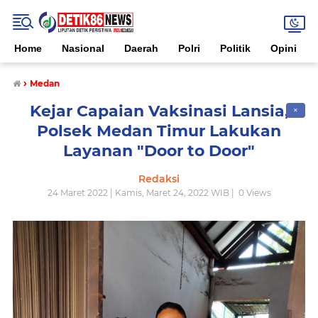
Home
Nasional
Daerah
Polri
Politik
Opini
›
Medan
Kejar Capaian Vaksinasi Lansia,
✕
Polsek Medan Timur Lakukan
Layanan "Door to Door"
Redaksi
24 Maret 2022 | Kamis, Maret 24, 2022 WIB |
0
Views