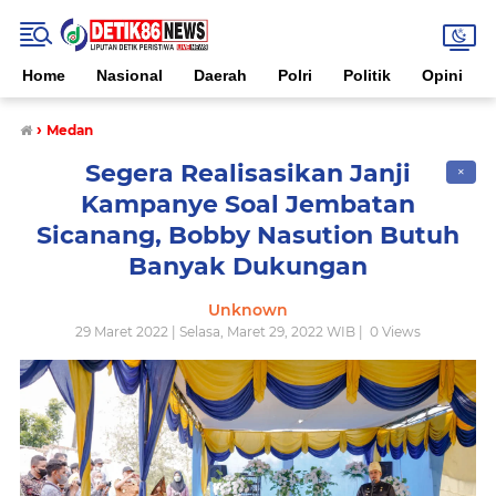
Home
Nasional
Daerah
Polri
Politik
Opini
›
Medan
Segera Realisasikan Janji
✕
Kampanye Soal Jembatan
Sicanang, Bobby Nasution Butuh
Banyak Dukungan
Unknown
29 Maret 2022 | Selasa, Maret 29, 2022 WIB |
0
Views