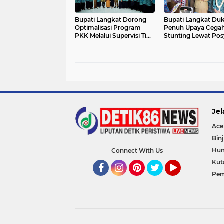
Bupati Langkat Dorong
Bupati Langkat Du
Optimalisasi Program
Penuh Upaya Cega
PKK Melalui Supervisi Tim
Stunting Lewat Po
Provsu
Jel
Ace
Binj
Hu
Connect With Us
Kut
Pem
Facebook
Instagram
Pinterest
Twitter
YouTube