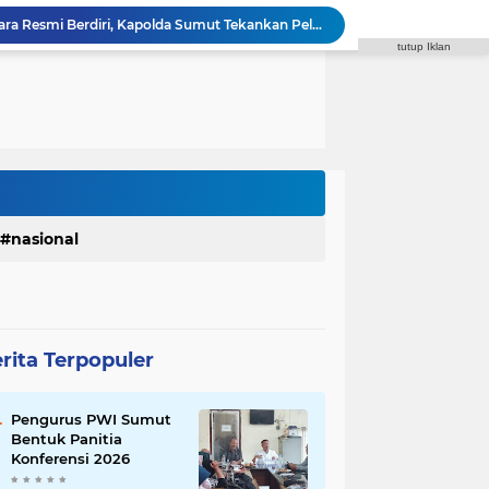
Polres Padang Lawas Utara Resmi Berdiri, Kapolda Sumut Tekankan Pelayanan Humanis dan Penambahan Personel
tutup Iklan
Satres Narkoba Polres Asahan Amankan Pria Pengedar Sabu, Sita 19,60 Gram Barang Bukti
Diduga Jadi Lokasi Transaksi Sabu, Timsus Anti Narkoba Polres Asahan Amankan Seorang Pria dengan Barang Bukti 63,67 Gram Sabu
Satres Narkoba Polres Asahan Amankan Pria Pengedar Sabu, Sita 19,60 Gram Barang Bukti
Polres Tapanuli Selatan Ungkap Kasus Pembunuhan Disertai Kekerasan Seksual terhadap Anak, Pelaku Ditangkap
 Waas Benahi Sistem Parkir dan Lampu Jalan
Fraksi Gerindra Desak Pemko Medan Percepat Pembangunan Infrastruktur Medan Utara
Syaiful Ramadhan: ASN Harus Siap Melayani Masyarakat Dalam Kondisi Apa Pun
DPRD Medan Kritik Kinerja BUMD, PUD Pembangunan Merugi Bertahun-tahun
nasional
Polrestabes Medan Ungkap 1.187 Kasus Narkoba dalam 399 Hari, Musnahkan Puluhan Kilogram Barang Bukti
rita Terpopuler
Pengurus PWI Sumut
Bentuk Panitia
Konferensi 2026