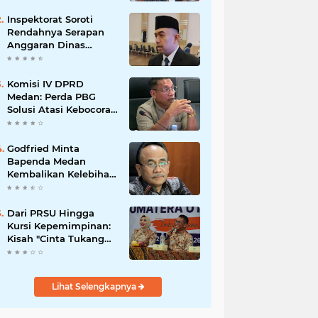
Inspektorat Soroti
Rendahnya Serapan
Anggaran Dinas
Perkimcikataru Medan
Komisi IV DPRD
Medan: Perda PBG
Solusi Atasi Kebocoran
PAD dan Birokrasi
Godfried Minta
Bapenda Medan
Kembalikan Kelebihan
PBB dan Bayar Denda
kepada Wajib Pajak
Dari PRSU Hingga
Kursi Kepemimpinan:
Kisah "Cinta Tukang
Parkir"
Lihat Selengkapnya