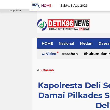
HOME
Sabtu
8 Agu 2026
tutup Iklan
HOME
Nasional
Medan
Daera
Video
asahan
hukum dan 
›
Daerah
Kapolresta Deli S
Damai Pilkades S
Del