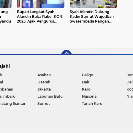
kung
Bupati Langkat Syah
Syah Afandin Dukung
h
Afandin Buka Raker KONI
Kadin Sumut Wujudkan
syandu
2025: Ajak Pengurus
Swasembada Pangan
Majukan Prestasi Daerah
Lewat Jagung di Langkat
ajahi
h
Asahan
Balige
Ber
ai
Daerah
Dairi
Del
mbahas
Jakarta
Karo
Ko
alimbaru
Labuhan Batu
Nasional
Nia
atang Siantar
Sumut
Tanah Karo
Copyright ©
2026 DETIK86NEWS