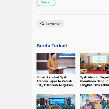
Daerah
komentar
Berita Terkait
Bupati Langkat Syah
Syah Afandin Tegas
Afandin Lepas 14 Kafilah
Komitmen Bangun
STQH: Jadikan Al-Qur'an
Langkat Lima Tahu
Sebagai Nafas Kehidupan
Depan Lewat Musr
RPJMD