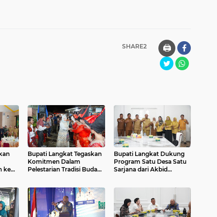
SHARE2
🖨️
kan
Bupati Langkat Tegaskan
Bupati Langkat Dukung
Komitmen Dalam
Program Satu Desa Satu
n ke
Pelestarian Tradisi Budaya
Sarjana dari Akbid
enbang
Karo
Langkat