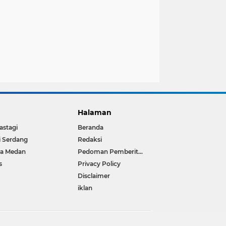
Halaman
astagi
Beranda
i Serdang
Redaksi
ta Medan
Pedoman Pemberitaan Media Siber
s
Privacy Policy
Disclaimer
iklan