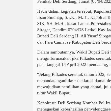
Pemkab Deli Serdang, Jumat (08/04/202
Hadir dalam kegiatan tersebut, Kapolre
Irsan Sinuhaji, S.I.K., M.H., Kapolres 
SIK, SH, M.H., kasat Lantas Polresta
Siregar, Dandim 0204/DS Letkol Kav Ja
Bupati Deli Serdang H. Ali Yusuf Sirega
dan Para Camat se Kabupaten Deli Serd
Dalam sambutannya, Wakil Bupati Deli S
menginformasikan jika Pilkades serenta
pada tanggal 18 April 2022 mendatang, 
“Jelang Pilkades serentak tahun 2022, 
menandatangani ikrar deklarasi damai d
mewujudkan pemilihan yang damai, jujur,
tutur Wakil Bupati.
Kapolresta Deli Serdang Kombes Pol Irsa
menegaskan keberhasilan penyelenggaraa