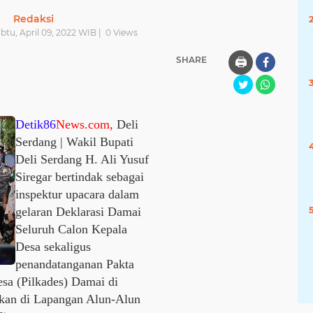
Redaksi
abtu, April 09, 2022 WIB |
0
Views
SHARE
🖨️
Detik86
News.com,
Deli
Serdang | Wakil Bupati
Deli Serdang H. Ali Yusuf
Siregar bertindak sebagai
inspektur upacara dalam
gelaran Deklarasi Damai
Seluruh Calon Kepala
Desa sekaligus
penandatanganan Pakta
esa (Pilkades) Damai di
akan di Lapangan Alun-Alun