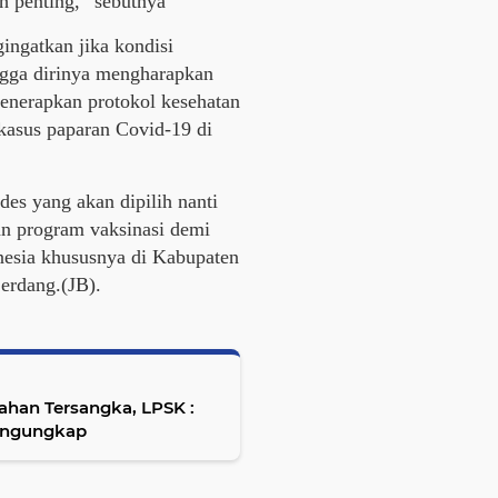
h penting,” sebutnya
ingatkan jika kondisi
ngga dirinya mengharapkan
menerapkan protokol kesehatan
 kasus paparan Covid-19 di
es yang akan dipilih nanti
an program vaksinasi demi
nesia khususnya di Kabupaten
Serdang.(JB).
ahan Tersangka, LPSK :
Mengungkap