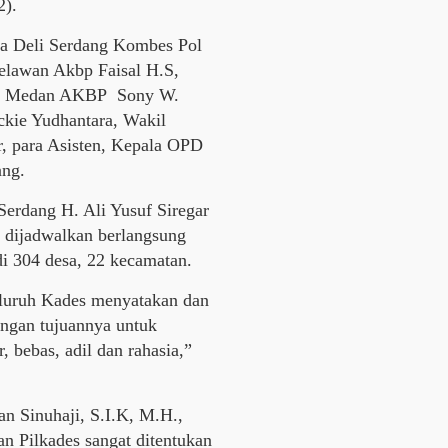
2).
sta Deli Serdang Kombes Pol
Belawan Akbp Faisal H.S,
bes Medan AKBP Sony W.
ckie Yudhantara, Wakil
r, para Asisten, Kepala OPD
ang.
erdang H. Ali Yusuf Siregar
k dijadwalkan berlangsung
di 304 desa, 22 kecamatan.
seluruh Kades menyatakan dan
engan tujuannya untuk
 bebas, adil dan rahasia,”
n Sinuhaji, S.I.K, M.H.,
n Pilkades sangat ditentukan