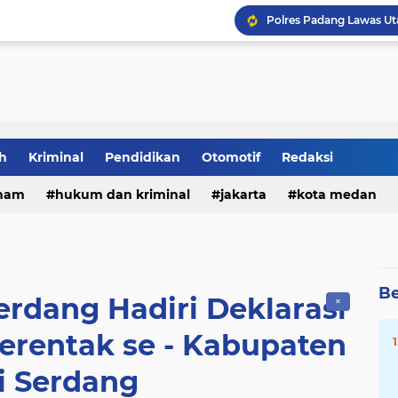
DPRD Medan Desak Rico
h
Kriminal
Pendidikan
Otomotif
Redaksi
ham
hukum dan kriminal
jakarta
kota medan
Be
erdang Hadiri Deklarasi
✕
erentak se - Kabupaten
i Serdang