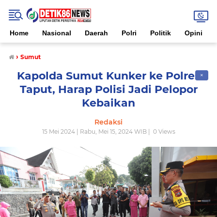
Home
Nasional
Daerah
Polri
Politik
Opini
›
Sumut
Kapolda Sumut Kunker ke Polres
✕
Taput, Harap Polisi Jadi Pelopor
Kebaikan
Redaksi
15 Mei 2024 | Rabu, Mei 15, 2024 WIB |
0
Views