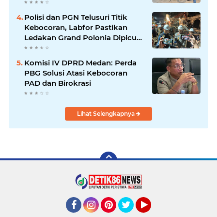
dari Rumah Warga di Pasar
Latong
Polisi dan PGN Telusuri Titik
Kebocoran, Labfor Pastikan
Ledakan Grand Polonia Dipicu
Akumulasi Gas
Komisi IV DPRD Medan: Perda
PBG Solusi Atasi Kebocoran
PAD dan Birokrasi
Lihat Selengkapnya
Facebook
Instagram
Pinterest
Twitter
YouTube