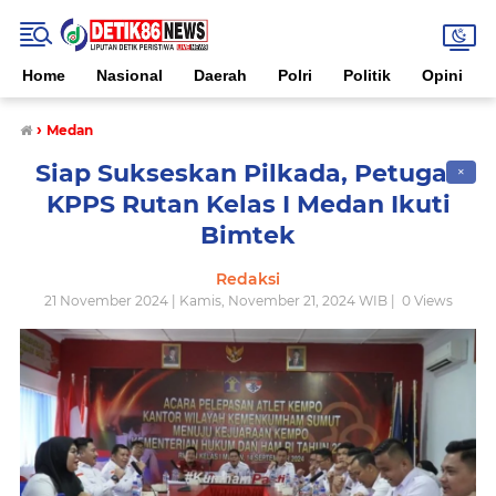
Home
Nasional
Daerah
Polri
Politik
Opini
›
Medan
Siap Sukseskan Pilkada, Petugas
✕
KPPS Rutan Kelas I Medan Ikuti
Bimtek
Redaksi
21 November 2024 | Kamis, November 21, 2024 WIB |
0
Views