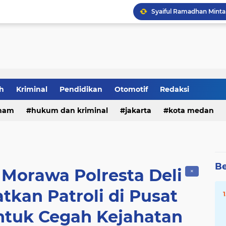
Tia Ayu Soroti Minimny
h
Kriminal
Pendidikan
Otomotif
Redaksi
DPRD Medan Gelar Raker
ham
hukum dan kriminal
jakarta
kota medan
Be
 Morawa Polresta Deli
✕
tkan Patroli di Pusat
ntuk Cegah Kejahatan