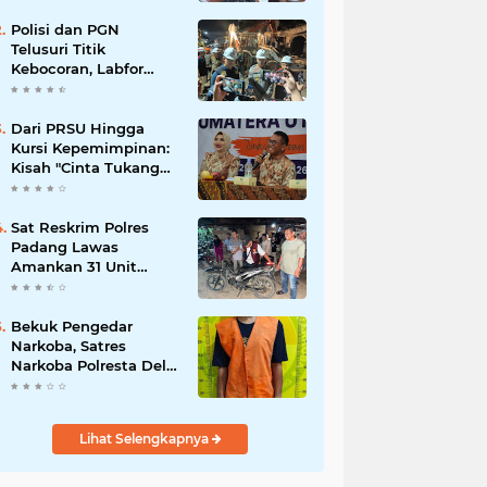
Polisi dan PGN
Telusuri Titik
Kebocoran, Labfor
Pastikan Ledakan
Grand Polonia Dipicu
Akumulasi Gas
Dari PRSU Hingga
Kursi Kepemimpinan:
Kisah "Cinta Tukang
Parkir"
Sat Reskrim Polres
Padang Lawas
Amankan 31 Unit
Sepeda Motor Diduga
Hasil Kejahatan dari
Rumah Warga di Pasar
Bekuk Pengedar
Latong
Narkoba, Satres
Narkoba Polresta Deli
Serdang amankan
Barang Bukti
Lihat Selengkapnya