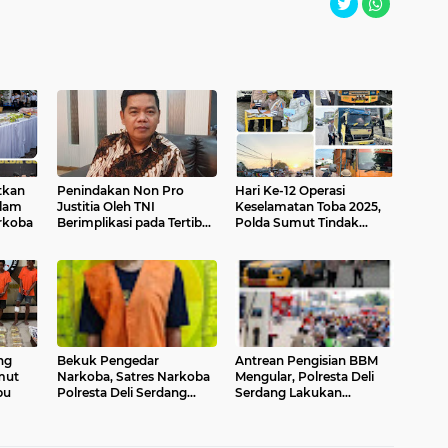
tkan
Penindakan Non Pro
Hari Ke-12 Operasi
alam
Justitia Oleh TNI
Keselamatan Toba 2025,
rkoba
Berimplikasi pada Tertib
Polda Sumut Tindak
Hukum
Ribuan Pelanggar
ng
Bekuk Pengedar
Antrean Pengisian BBM
mut
Narkoba, Satres Narkoba
Mengular, Polresta Deli
bu
Polresta Deli Serdang
Serdang Lakukan
amankan Barang Bukti
Pengamanan dan
Pengaturan Jalur Disetiap
SPBU