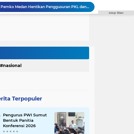
Syaiful Ramadhan Minta Pemko Medan Hentikan Penggusuran PKL dan Sediakan Solusi
tutup Iklan
Godfried Minta Bapenda Medan Kembalikan Kelebihan PBB dan Bayar Denda kepada Wajib Pajak
Polrestabes Medan Terima Audiensi DPC Angkatan Muda Sisingamangaraja XII, Perkuat Sinergitas Jaga Kamtibmas
Polrestabes Medan Ungkap 716 Kasus Kejahatan Jalanan dan Hasil Operasi Pekat Toba 2026, 906 Tersangka Diamankan
Komisi IV DPRD Medan: Perda PBG Solusi Atasi Kebocoran PAD dan Birokrasi
Zulkarnaen Pertanyakan Syarat Penerima PKH Medan Makmur, Minta Cakupan Diperluas hingga Desil 6
a Fasilitas di SMPN 39 Medan,Minta Pemko Benahi
 di Sibolangit, Susun Program Kerja 2027
Reza Pahlevi : Razia Narkoba di THM Perlu Dilakukan di Seluruh Tempat Hiburan
nasional
Faisal Arbie : Rico Waas Janji Tindaklanjuti Aspirasi Warga Via WA Anggota DPRD
rita Terpopuler
Pengurus PWI Sumut
Bentuk Panitia
Konferensi 2026