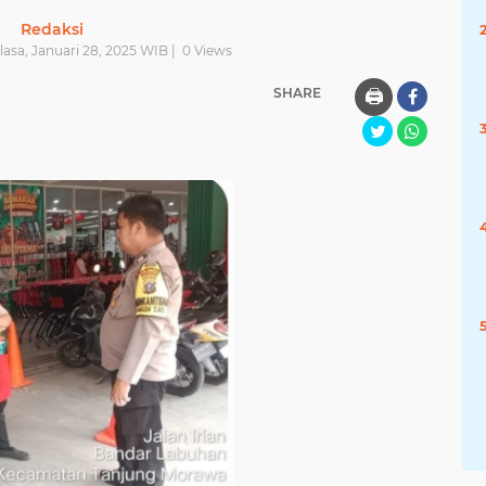
Redaksi
lasa, Januari 28, 2025 WIB |
0
Views
SHARE
🖨️