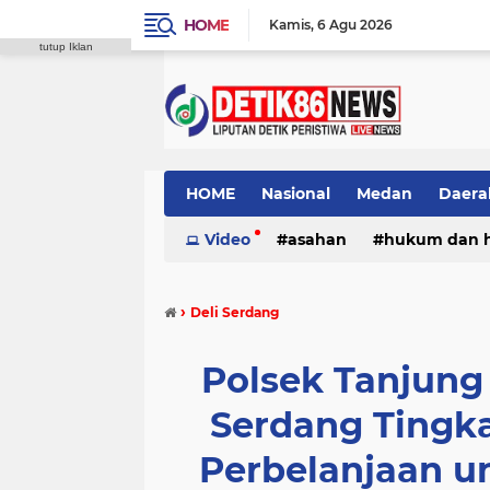
HOME
Kamis
6 Agu 2026
tutup Iklan
HOME
Nasional
Medan
Daera
Video
asahan
hukum dan 
›
Deli Serdang
Polsek Tanjung
Serdang Tingka
Perbelanjaan u