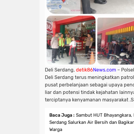
Deli Serdang,
detik86
News.com
– Polse
Deli Serdang terus meningkatkan patro
pusat perbelanjaan sebagai upaya pe
liar dan potensi tindak kejahatan lain
terciptanya kenyamanan masyarakat .S
Baca Juga :
Sambut HUT Bhayangkara, P
Serdang Salurkan Air Bersih dan Bagik
Warga