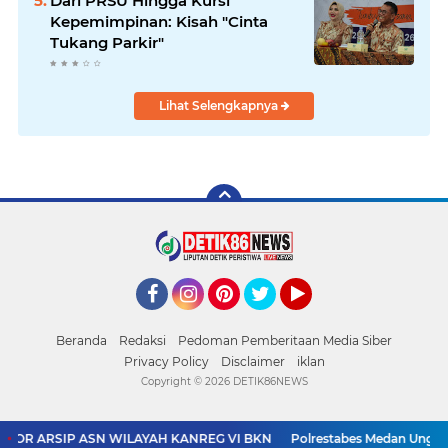
Dari PRSU Hingga Kursi
Kepemimpinan: Kisah "Cinta
Tukang Parkir"
Lihat Selengkapnya
Facebook
Instagram
Pinterest
Twitter
YouTube
Beranda
Redaksi
Pedoman Pemberitaan Media Siber
Privacy Policy
Disclaimer
iklan
Copyright ©
2026 DETIK86NEWS
KOR ARSIP ASN WILAYAH KANREG VI BKN
Polrestabes Medan Ungkap 