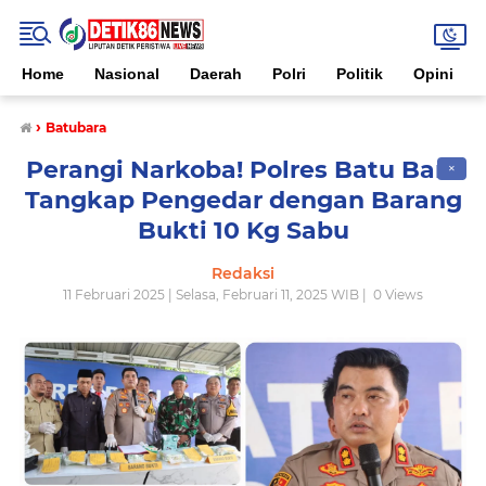
Home
Nasional
Daerah
Polri
Politik
Opini
›
Batubara
Perangi Narkoba! Polres Batu Bara
✕
Tangkap Pengedar dengan Barang
Bukti 10 Kg Sabu
Redaksi
11 Februari 2025 | Selasa, Februari 11, 2025 WIB |
0
Views