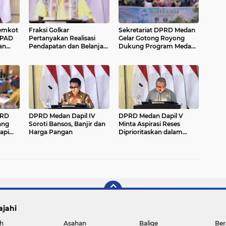
emkot
Fraksi Golkar
Sekretariat DPRD Medan
 PAD
Pertanyakan Realisasi
Gelar Gotong Royong
an
Pendapatan dan Belanja
Dukung Program Medan
APBD Kota Medan 2025
Asri Bergerak
PRD
DPRD Medan Dapil IV
DPRD Medan Dapil V
ang
Soroti Bansos, Banjir dan
Minta Aspirasi Reses
api
Harga Pangan
Diprioritaskan dalam
Pembangunan 2027
ajahi
h
Asahan
Balige
Ber