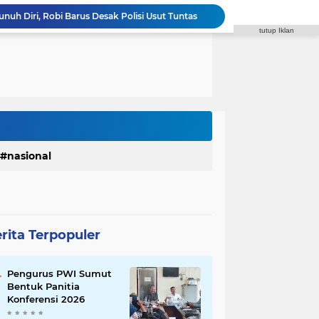
uh Diri, Robi Barus Desak Polisi Usut Tuntas
Diduga Edarkan Sabu, seorang laki-laki Ditangkap di Rumah Kosong, Polisi Sita Timbangan Digital dan Puluhan Plastik Klip
tutup Iklan
ar, Satres PPAPPO Polres Karo Ringkus Pemuda
Inspektorat Soroti Rendahnya Serapan Anggaran Dinas Perkimcikataru Medan
 Waas Benahi Sistem Parkir dan Lampu Jalan
Fraksi Gerindra Desak Pemko Medan Percepat Pembangunan Infrastruktur Medan Utara
Syaiful Ramadhan: ASN Harus Siap Melayani Masyarakat Dalam Kondisi Apa Pun
DPRD Medan Kritik Kinerja BUMD, PUD Pembangunan Merugi Bertahun-tahun
Binsar Simarmata Desak Pemko Medan Cari Solusi Macet Jalan Menuju Medan Zoo
nasional
 Medan Transparan Soal Penebangan Pohon BRT
rita Terpopuler
Pengurus PWI Sumut
Bentuk Panitia
Konferensi 2026