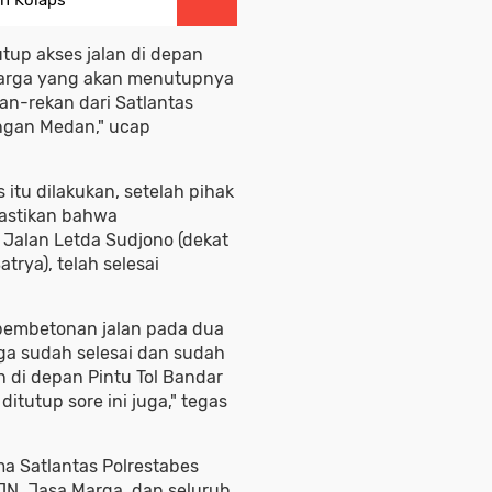
n Kolaps
utup akses jalan di depan
 Marga yang akan menutupnya
kan-rekan dari Satlantas
ngan Medan," ucap
itu dilakukan, setelah pihak
mastikan bahwa
 Jalan Letda Sudjono (dekat
rya), telah selesai
embetonan jalan pada dua
uga sudah selesai dan sudah
an di depan Pintu Tol Bandar
itutup sore ini juga," tegas
ma Satlantas Polrestabes
N, Jasa Marga, dan seluruh