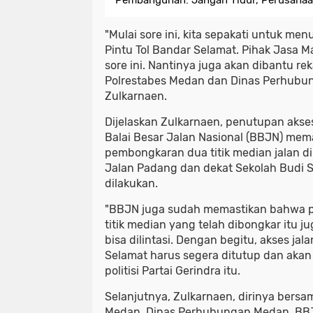
Pembangunan: Jangan Tidur, Perusahaa
"Mulai sore ini, kita sepakati untuk men
Pintu Tol Bandar Selamat. Pihak Jasa
sore ini. Nantinya juga akan dibantu re
Polrestabes Medan dan Dinas Perhubu
Zulkarnaen.
Dijelaskan Zulkarnaen, penutupan akses 
Balai Besar Jalan Nasional (BBJN) me
pembongkaran dua titik median jalan di
Jalan Padang dan dekat Sekolah Budi Sat
dilakukan.
"BBJN juga sudah memastikan bahwa p
titik median yang telah dibongkar itu j
bisa dilintasi. Dengan begitu, akses jal
Selamat harus segera ditutup dan akan d
politisi Partai Gerindra itu.
Selanjutnya, Zulkarnaen, dirinya bersa
Medan, Dinas Perhubungan Medan, BBJ