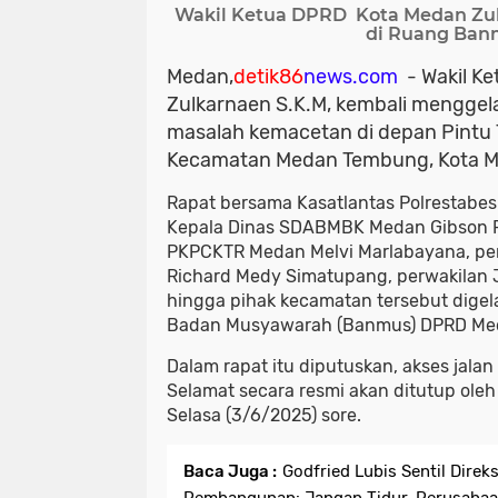
Wakil Ketua DPRD Kota Medan Zul
di Ruang Ban
Medan,
detik86
news.com
- Wakil K
Zulkarnaen S.K.M, kembali mengge
masalah kemacetan di depan Pintu 
Kecamatan Medan Tembung, Kota M
Rapat bersama Kasatlantas Polrestabes
Kepala Dinas SDABMBK Medan Gibson Pa
PKPCKTR Medan Melvi Marlabayana, pe
Richard Medy Simatupang, perwakilan J
hingga pihak kecamatan tersebut digel
Badan Musyawarah (Banmus) DPRD Meda
Dalam rapat itu diputuskan, akses jalan
Selamat secara resmi akan ditutup ole
Selasa (3/6/2025) sore.
Baca Juga :
Godfried Lubis Sentil Direk