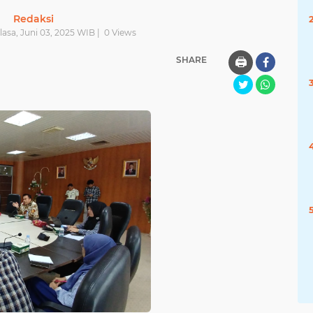
Redaksi
elasa, Juni 03, 2025 WIB |
0
Views
SHARE
🖨️