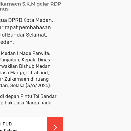
karnaen S.K.M,gelar RDP
mus.
etua DPRD Kota Medan,
lar rapat pembahasan
Tol Bandar Selamat,
edan.
 Medan I Made Parwita,
njaitan, Kepala Dinas
rwakilan Dishub Medan
asa Marga, CitraLand,
ar Zulkarnaen di ruang
n, Selasa (3/6/2025).
 di depan Pintu Tol Bandar
h pihak Jasa Marga pada
si PUD