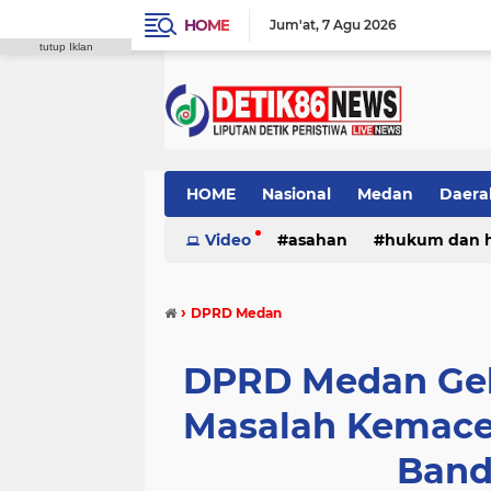
HOME
Jum'at
7 Agu 2026
tutup Iklan
HOME
Nasional
Medan
Daera
Video
asahan
hukum dan 
›
DPRD Medan
DPRD Medan Gel
Masalah Kemacet
Band