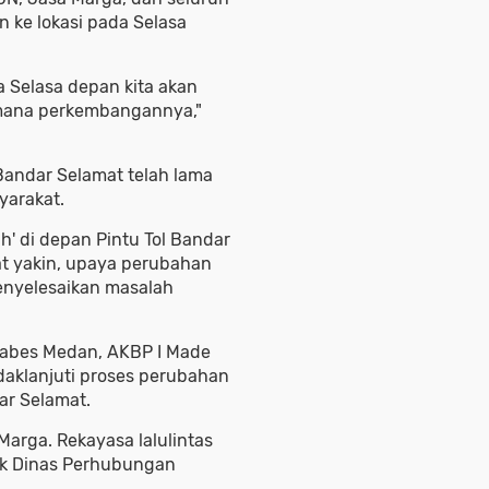
n ke lokasi pada Selasa
a Selasa depan kita akan
imana perkembangannya,"
Bandar Selamat telah lama
syarakat.
ah' di depan Pintu Tol Bandar
at yakin, upaya perubahan
menyelesaikan masalah
stabes Medan, AKBP I Made
daklanjuti proses perubahan
dar Selamat.
arga. Rekayasa lalulintas
ak Dinas Perhubungan