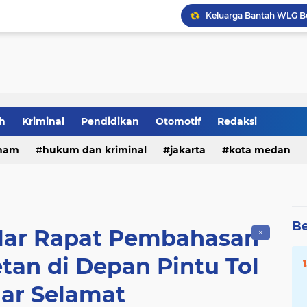
Keluarga Bantah WLG Bun
Dua Kali Perkosa Pelaj
DPRD Medan Desak Rico
h
Kriminal
Pendidikan
Otomotif
Redaksi
ham
hukum dan kriminal
jakarta
kota medan
Rizki Lubis Desak DLH
Be
ar Rapat Pembahasan
✕
an di Depan Pintu Tol
ar Selamat