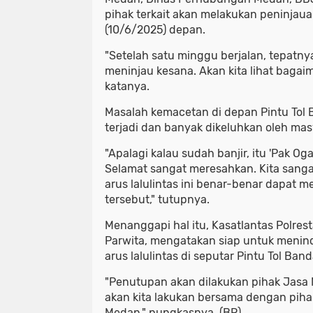
pihak terkait akan melakukan peninjaua
(10/6/2025) depan.
"Setelah satu minggu berjalan, tepatny
meninjau kesana. Akan kita lihat baga
katanya.
Masalah kemacetan di depan Pintu Tol 
terjadi dan banyak dikeluhkan oleh ma
"Apalagi kalau sudah banjir, itu 'Pak Og
Selamat sangat meresahkan. Kita sang
arus lalulintas ini benar-benar dapat 
tersebut," tutupnya.
Menanggapi hal itu, Kasatlantas Polre
Parwita, mengatakan siap untuk menin
arus lalulintas di seputar Pintu Tol Ban
"Penutupan akan dilakukan pihak Jasa M
akan kita lakukan bersama dengan pih
Medan," pungkasnya. (BR).