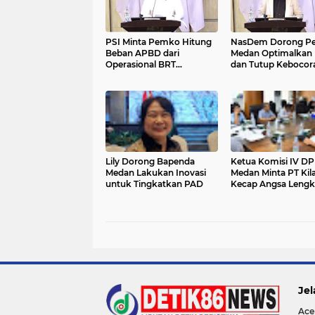
PSI Minta Pemko Hitung
NasDem Dorong P
Beban APBD dari
Medan Optimalkan
Operasional BRT
dan Tutup Kebocor
Mebidang
Anggaran
Lily Dorong Bapenda
Ketua Komisi IV D
Medan Lakukan Inovasi
Medan Minta PT Kil
untuk Tingkatkan PAD
Kecap Angsa Lengk
Perizinan
Jel
Ace