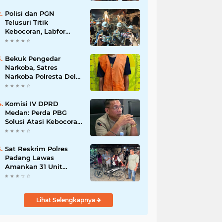
Polisi dan PGN
Telusuri Titik
Kebocoran, Labfor
Pastikan Ledakan
Grand Polonia Dipicu
Akumulasi Gas
Bekuk Pengedar
Narkoba, Satres
Narkoba Polresta Deli
Serdang amankan
Barang Bukti
Komisi IV DPRD
Medan: Perda PBG
Solusi Atasi Kebocoran
PAD dan Birokrasi
Sat Reskrim Polres
Padang Lawas
Amankan 31 Unit
Sepeda Motor Diduga
Hasil Kejahatan dari
Rumah Warga di Pasar
Lihat Selengkapnya
Latong