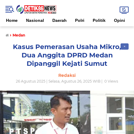
Home
Nasional
Daerah
Polri
Politik
Opini
›
Medan
Kasus Pemerasan Usaha Mikro,
✕
Dua Anggita DPRD Medan
Dipanggil Kejati Sumut
Redaksi
26 Agustus 2025 | Selasa, Agustus 26, 2025 WIB |
0
Views