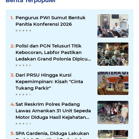
Berita Terpopuler
Pengurus PWI Sumut Bentuk
Panitia Konferensi 2026
Polisi dan PGN Telusuri Titik
Kebocoran, Labfor Pastikan
Ledakan Grand Polonia Dipicu
Akumulasi Gas
Dari PRSU Hingga Kursi
Kepemimpinan: Kisah "Cinta
Tukang Parkir"
Sat Reskrim Polres Padang
Lawas Amankan 31 Unit Sepeda
Motor Diduga Hasil Kejahatan
dari Rumah Warga di Pasar
Latong
SPA Gardenia, Diduga Lakukan