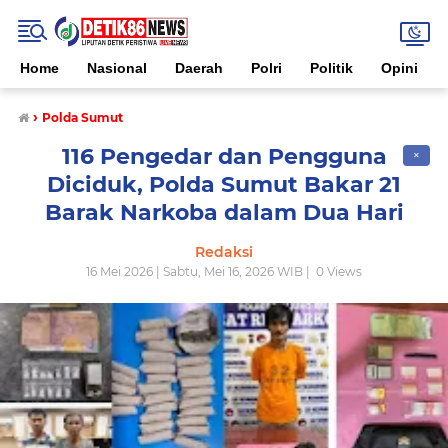
Home
Nasional
Daerah
Polri
Politik
Opini
›
Polda Sumut
116 Pengedar dan Pengguna
✕
Diciduk, Polda Sumut Bakar 21
Barak Narkoba dalam Dua Hari
Redaksi
16 Mei 2026 | Sabtu, Mei 16, 2026 WIB |
0
Views