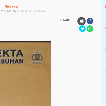
Redaksi
amis, Mei 14, 2026 WIB |
0
Views
SHARE
🖨️