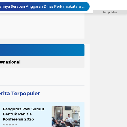
Inspektorat Soroti Rendahnya Serapan Anggaran Dinas Perkimcikataru Medan
tutup Iklan
 Waas Benahi Sistem Parkir dan Lampu Jalan
Fraksi Gerindra Desak Pemko Medan Percepat Pembangunan Infrastruktur Medan Utara
Syaiful Ramadhan: ASN Harus Siap Melayani Masyarakat Dalam Kondisi Apa Pun
DPRD Medan Kritik Kinerja BUMD, PUD Pembangunan Merugi Bertahun-tahun
Binsar Simarmata Desak Pemko Medan Cari Solusi Macet Jalan Menuju Medan Zoo
 Medan Transparan Soal Penebangan Pohon BRT
uh Diri, Robi Barus Desak Polisi Usut Tuntas
Diduga Edarkan Sabu, seorang laki-laki Ditangkap di Rumah Kosong, Polisi Sita Timbangan Digital dan Puluhan Plastik Klip
nasional
ar, Satres PPAPPO Polres Karo Ringkus Pemuda
rita Terpopuler
Pengurus PWI Sumut
Bentuk Panitia
Konferensi 2026