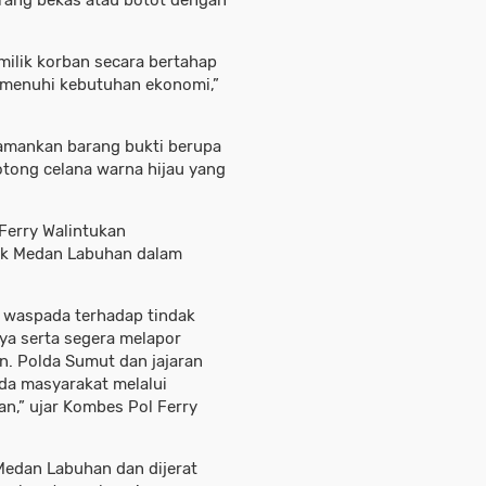
rang bekas atau botot dengan
ilik korban secara bertahap
emenuhi kebutuhan ekonomi,”
gamankan barang bukti berupa
tong celana warna hijau yang
Ferry Walintukan
sek Medan Labuhan dalam
 waspada terhadap tindak
nya serta segera melapor
n. Polda Sumut dan jajaran
a masyarakat melalui
an,” ujar Kombes Pol Ferry
 Medan Labuhan dan dijerat