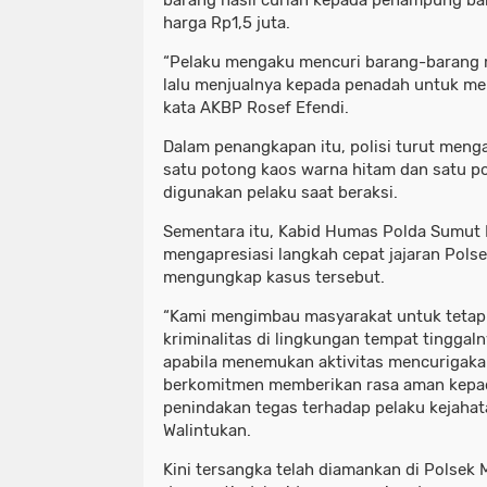
barang hasil curian kepada penampung ba
harga Rp1,5 juta.
“Pelaku mengaku mencuri barang-barang m
lalu menjualnya kepada penadah untuk m
kata AKBP Rosef Efendi.
Dalam penangkapan itu, polisi turut men
satu potong kaos warna hitam dan satu po
digunakan pelaku saat beraksi.
Sementara itu, Kabid Humas Polda Sumut 
mengapresiasi langkah cepat jajaran Pol
mengungkap kasus tersebut.
“Kami mengimbau masyarakat untuk tetap
kriminalitas di lingkungan tempat tinggal
apabila menemukan aktivitas mencurigaka
berkomitmen memberikan rasa aman kepad
penindakan tegas terhadap pelaku kejahat
Walintukan.
Kini tersangka telah diamankan di Polsek