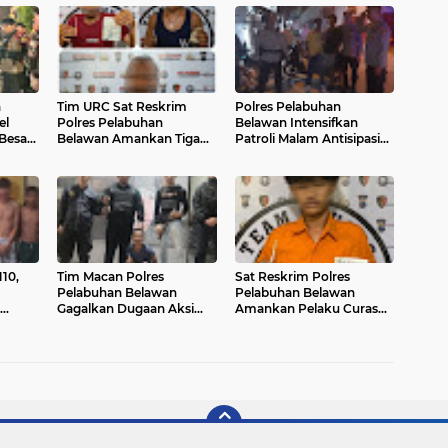
n
Tim URC Sat Reskrim
Polres Pelabuhan
el
Polres Pelabuhan
Belawan Intensifkan
Besar
Belawan Amankan Tiga
Patroli Malam Antisipasi
Pelaku Premanisme dan
Kejahatan Jalanan dan
Pungli, Hasil Tes Urine
Gangguan Kamtibmas
Positif Narkotika
110,
Tim Macan Polres
Sat Reskrim Polres
Pelabuhan Belawan
Pelabuhan Belawan
Gagalkan Dugaan Aksi
Amankan Pelaku Curas
emaja
Pencurian
dalam Hitungan Jam