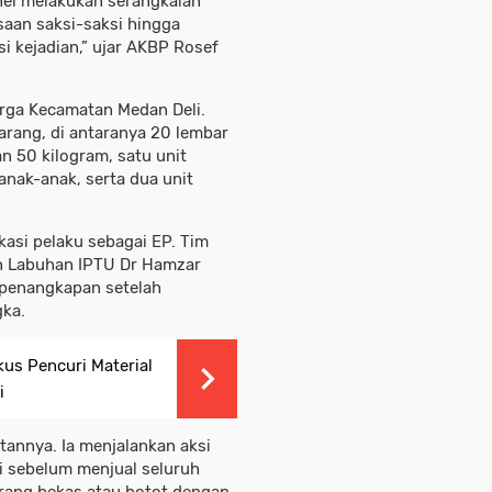
nel melakukan serangkaian
ksaan saksi-saksi hingga
i kejadian,” ujar AKBP Rosef
arga Kecamatan Medan Deli.
rang, di antaranya 20 lembar
n 50 kilogram, satu unit
anak-anak, serta dua unit
ikasi pelaku sebagai EP. Tim
n Labuhan IPTU Dr Hamzar
 penangkapan setelah
gka.
gkus Pencuri Material
i
tannya. Ia menjalankan aksi
i sebelum menjual seluruh