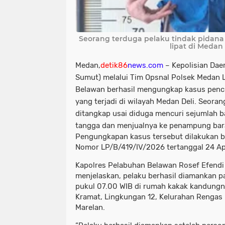
Seorang terduga pelaku tindak pidana
lipat di Medan 
Medan,
detik86
news.com
– Kepolisian Dae
Sumut) melalui Tim Opsnal Polsek Medan 
Belawan berhasil mengungkap kasus penc
yang terjadi di wilayah Medan Deli. Seora
ditangkap usai diduga mencuri sejumlah b
tangga dan menjualnya ke penampung bar
Pengungkapan kasus tersebut dilakukan b
Nomor LP/B/419/IV/2026 tertanggal 24 Ap
Kapolres Pelabuhan Belawan Rosef Efendi
menjelaskan, pelaku berhasil diamankan p
pukul 07.00 WIB di rumah kakak kandungny
Kramat, Lingkungan 12, Kelurahan Rengas
Marelan.