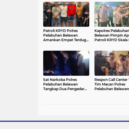
Patroli KRYD Polres
Kapolres Pelabuha
Pelabuhan Belawan
Belawan Pimpin Ap
Amankan Empat Terduga
Patroli KRYD Skala 
Pelaku Tawuran dan
Antisipasi 3C
Empat Senjata Tajam
Sat Narkoba Polres
Respon Call Center 
Pelabuhan Belawan
Tim Macan Polres
Tangkap Dua Pengedar
Pelabuhan Belawan
Shabu di Medan Marelan
Amankan Empat R
Pelaku Tawuran