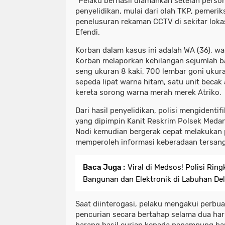
“Pelaku berhasil diamankan setelah perso
penyelidikan, mulai dari olah TKP, pemeri
penelusuran rekaman CCTV di sekitar lokas
Efendi.
Korban dalam kasus ini adalah WA (36), w
Korban melaporkan kehilangan sejumlah ba
seng ukuran 8 kaki, 700 lembar goni ukura
sepeda lipat warna hitam, satu unit becak 
kereta sorong warna merah merek Atriko.
Dari hasil penyelidikan, polisi mengidentif
yang dipimpin Kanit Reskrim Polsek Meda
Nodi kemudian bergerak cepat melakukan
memperoleh informasi keberadaan tersan
Baca Juga :
Viral di Medsos! Polisi Rin
Bangunan dan Elektronik di Labuhan Del
Saat diinterogasi, pelaku mengakui perbua
pencurian secara bertahap selama dua har