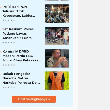
Polisi dan PGN
Telusuri Titik
Kebocoran, Labfor
Pastikan Ledakan
Grand Polonia Dipicu
Akumulasi Gas
Sat Reskrim Polres
Padang Lawas
Amankan 31 Unit
Sepeda Motor Diduga
Hasil Kejahatan dari
Rumah Warga di Pasar
Komisi IV DPRD
Latong
Medan: Perda PBG
Solusi Atasi Kebocoran
PAD dan Birokrasi
Bekuk Pengedar
Narkoba, Satres
Narkoba Polresta Deli
Serdang amankan
Barang Bukti
Lihat Selengkapnya