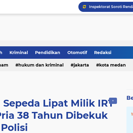
DPRD Medan Desak Rico
Rizki Lubis Desak DLH
h
Kriminal
Pendidikan
Otomotif
Redaksi
Keluarga Bantah WLG Bun
ham
hukum dan kriminal
jakarta
kota medan
Dua Kali Perkosa Pelaj
Be
 Sepeda Lipat Milik IRT
✕
Pria 38 Tahun Dibekuk
Polisi