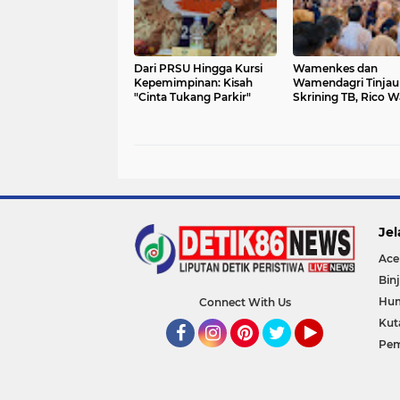
Dari PRSU Hingga Kursi
Wamenkes dan
Kepemimpinan: Kisah
Wamendagri Tinjau
"Cinta Tukang Parkir"
Skrining TB, Rico W
Tegaskan Komitme
Pemko Medan Perc
Penanggulangan T
Jel
Ace
Binj
Hu
Connect With Us
Kut
Pem
Facebook
Instagram
Pinterest
Twitter
YouTube