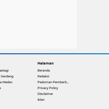
Halaman
astagi
Beranda
i Serdang
Redaksi
ta Medan
Pedoman Pemberitaan Media Siber
s
Privacy Policy
Disclaimer
iklan