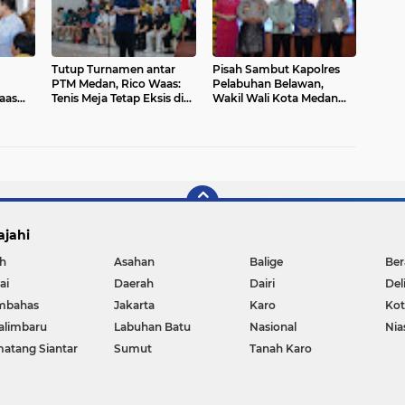
Tutup Turnamen antar
Pisah Sambut Kapolres
PTM Medan, Rico Waas:
Pelabuhan Belawan,
aas
Tenis Meja Tetap Eksis di
Wakil Wali Kota Medan
n
Tengah Tren Olahraga
Ajak Kapolres Baru
epat
Baru
Bersinergi Wujudkan
B
Belawan Yang Indah dan
Aman
ajahi
h
Asahan
Balige
Ber
ai
Daerah
Dairi
Del
mbahas
Jakarta
Karo
Ko
alimbaru
Labuhan Batu
Nasional
Nia
atang Siantar
Sumut
Tanah Karo