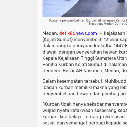
Suasana penyembelihan Qurban di halaman Kantor Ke
Nasution, Medan, Jumat (2
Medan,
detik86
news.com
— Kejaksaan 
(Kejati Sumut) menyembelih 13 ekor sa
dalam rangka perayaan Iduladha 1447 Hi
diawali dengan penyerahan hewan kurb
Kepala Kejaksaan Tinggi Sumatera Utar
Panitia Kurban Kejati Sumut di halaman
Jenderal Besar AH Nasution, Medan, Ju
Dalam kesempatan tersebut, Muhibud
ibadah kurban memiliki makna yang leb
penyembelihan hewan dan pembagian 
"Kurban tidak hanya sekadar menyembe
wujud nyata ketakwaan seseorang kepad
kurban, kita belajar tentang keikhlasa
sosial, dan semangat berbagi kepada se