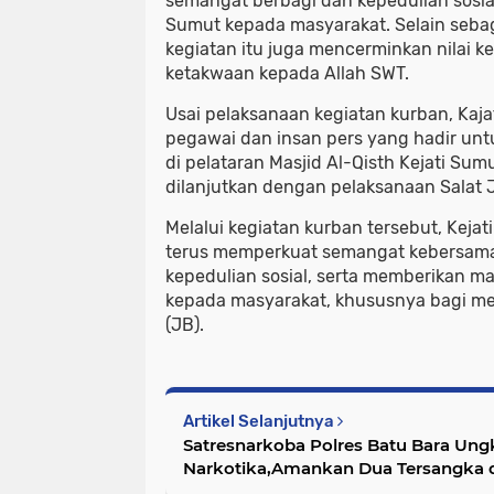
semangat berbagi dan kepedulian sosial
Sumut kepada masyarakat. Selain seba
kegiatan itu juga mencerminkan nilai k
ketakwaan kepada Allah SWT.
Usai pelaksanaan kegiatan kurban, Kaj
pegawai dan insan pers yang hadir un
di pelataran Masjid Al-Qisth Kejati Su
dilanjutkan dengan pelaksanaan Salat
Melalui kegiatan kurban tersebut, Keja
terus memperkuat semangat kebersam
kepedulian sosial, serta memberikan ma
kepada masyarakat, khususnya bagi m
(JB).
Artikel Selanjutnya
Satresnarkoba Polres Batu Bara Un
Narkotika,Amankan Dua Tersangka d