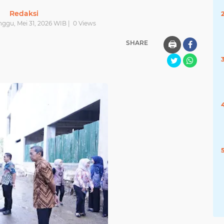
Redaksi
nggu, Mei 31, 2026 WIB |
0
Views
SHARE
🖨️