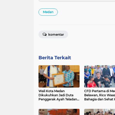
Medan
komentar
Berita Terkait
Wali Kota Medan
CFD Pertama di Me
Dikukuhkan Jadi Duta
Belawan, Rico Waas
Penggerak Ayah Teladan,
Bahagia dan Sehat 
Rico Waas: Jabatan
Menjangkau Seluru
Tertinggi Pria Dalam
Sudut Kota Medan
Keluarga