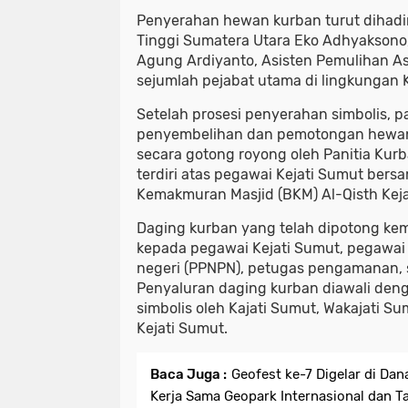
Penyerahan hewan kurban turut dihadir
Tinggi Sumatera Utara Eko Adhyaksono
Agung Ardiyanto, Asisten Pemulihan Ase
sejumlah pejabat utama di lingkungan K
Setelah prosesi penyerahan simbolis, p
penyembelihan dan pemotongan hewan
secara gotong royong oleh Panitia Kurb
terdiri atas pegawai Kejati Sumut ber
Kemakmuran Masjid (BKM) Al-Qisth Keja
Daging kurban yang telah dipotong kem
kepada pegawai Kejati Sumut, pegawa
negeri (PPNPN), petugas pengamanan, 
Penyaluran daging kurban diawali den
simbolis oleh Kajati Sumut, Wakajati S
Kejati Sumut.
Baca Juga :
Geofest ke-7 Digelar di Dan
Kerja Sama Geopark Internasional dan 