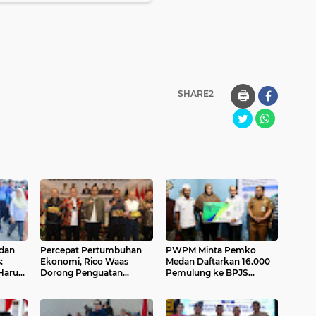
SHARE2
🖨️
dan
Percepat Pertumbuhan
PWPM Minta Pemko
:
Ekonomi, Rico Waas
Medan Daftarkan 16.000
Harus
Dorong Penguatan
Pemulung ke BPJS
h
Sinergi Pemko-DPRD
Ketenagakerjaan
Medan