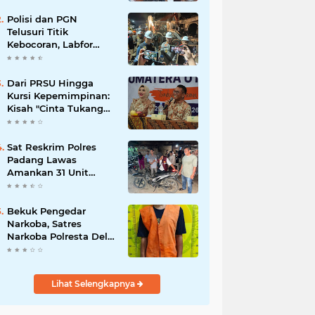
Polisi dan PGN
Telusuri Titik
Kebocoran, Labfor
Pastikan Ledakan
Grand Polonia Dipicu
Akumulasi Gas
Dari PRSU Hingga
Kursi Kepemimpinan:
Kisah "Cinta Tukang
Parkir"
Sat Reskrim Polres
Padang Lawas
Amankan 31 Unit
Sepeda Motor Diduga
Hasil Kejahatan dari
Rumah Warga di Pasar
Bekuk Pengedar
Latong
Narkoba, Satres
Narkoba Polresta Deli
Serdang amankan
Barang Bukti
Lihat Selengkapnya