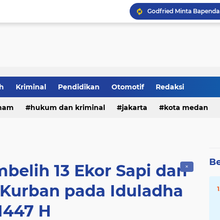
Plt. Bupati Tiorita Dor
h
Kriminal
Pendidikan
Otomotif
Redaksi
ham
hukum dan kriminal
jakarta
kota medan
Be
belih 13 Ekor Sapi dan
✕
 Kurban pada Iduladha
1447 H