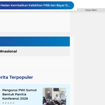
Godfried Minta Bapenda Medan Kembalikan Kelebihan PBB dan Bayar Denda kepada Wajib Pajak
tutup Iklan
Polrestabes Medan Terima Audiensi DPC Angkatan Muda Sisingamangaraja XII, Perkuat Sinergitas Jaga Kamtibmas
Polrestabes Medan Ungkap 716 Kasus Kejahatan Jalanan dan Hasil Operasi Pekat Toba 2026, 906 Tersangka Diamankan
Plt. Bupati Tiorita Kawal Langsung Percepatan Bantuan Korban Banjir Langkat ke Jakarta
Pemkab Langkat Tegaskan Pengunduran Diri Kadis Pendidikan Murni Alasan Keluarga, Masyarakat Diminta Tidak Berspekulasi
ong MPI Hadirkan Aksi Nyata untuk Masyarakat
Plt. Bupati Tiorita Perkuat Kaderisasi BKPRMI, Cetak Mujahid Dakwah Berintegritas
Resmikan ROKI, Plt. Bupati Langkat Tiorita Dorong Penguatan Ekonomi Berbasis Kedelai
Rico Waas dan Ketua Pengadilan Agama Medan Bahas Penguatan MoU Perlindungan Hak Anak dan Perempuan Pasca Perceraian ASN
nasional
Syaiful Ramadhan Minta Pemko Medan Hentikan Penggusuran PKL dan Sediakan Solusi
rita Terpopuler
Pengurus PWI Sumut
Bentuk Panitia
Konferensi 2026