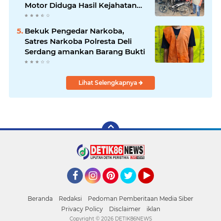
Motor Diduga Hasil Kejahatan
dari Rumah Warga di Pasar
Latong
Bekuk Pengedar Narkoba,
Satres Narkoba Polresta Deli
Serdang amankan Barang Bukti
Lihat Selengkapnya
Facebook
Instagram
Pinterest
Twitter
YouTube
Beranda
Redaksi
Pedoman Pemberitaan Media Siber
Privacy Policy
Disclaimer
iklan
Copyright ©
2026 DETIK86NEWS