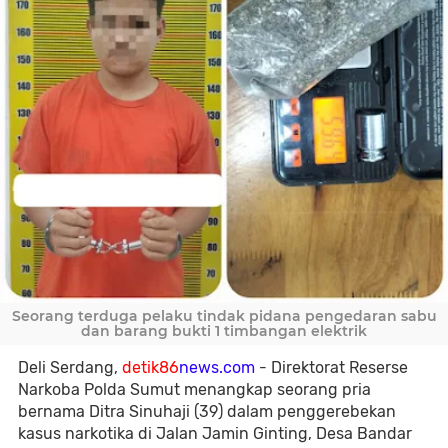
Seorang terduga pelaku tindak pidana pengedaran sabu
dan barang bukti 1 timbangan elektrik
Deli Serdang,
detik86
news.com
- Direktorat Reserse
Narkoba Polda Sumut menangkap seorang pria
bernama Ditra Sinuhaji (39) dalam penggerebekan
kasus narkotika di Jalan Jamin Ginting, Desa Bandar