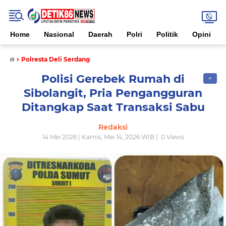
Home
Nasional
Daerah
Polri
Politik
Opini
›
Polresta Deli Serdang
Polisi Gerebek Rumah di
✕
Sibolangit, Pria Pengangguran
Ditangkap Saat Transaksi Sabu
Redaksi
14 Mei 2026 | Kamis, Mei 14, 2026 WIB |
0
Views