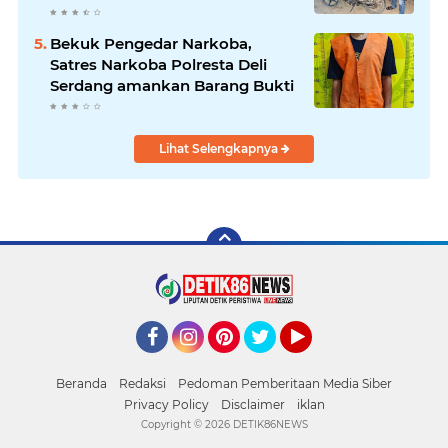
dari Rumah Warga di Pasar
Latong
Bekuk Pengedar Narkoba,
Satres Narkoba Polresta Deli
Serdang amankan Barang Bukti
Lihat Selengkapnya
Facebook
Instagram
Pinterest
Twitter
YouTube
Beranda
Redaksi
Pedoman Pemberitaan Media Siber
Privacy Policy
Disclaimer
iklan
Copyright ©
2026 DETIK86NEWS