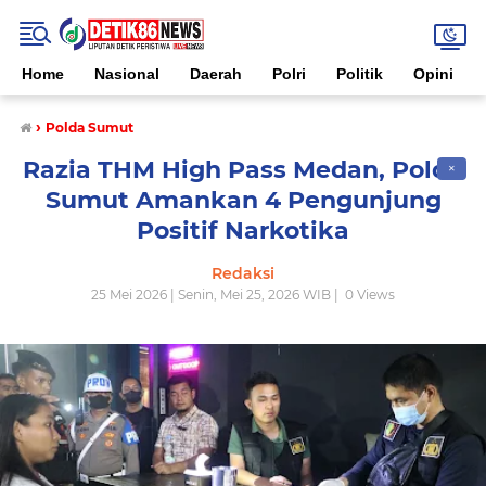
Home
Nasional
Daerah
Polri
Politik
Opini
›
Polda Sumut
Razia THM High Pass Medan, Polda
✕
Sumut Amankan 4 Pengunjung
Positif Narkotika
Redaksi
25 Mei 2026 | Senin, Mei 25, 2026 WIB |
0
Views