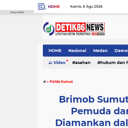
HOME
Kamis
6 Agu 2026
tutup Iklan
HOME
Nasional
Medan
Daera
Video
asahan
hukum dan 
›
Polda Sumut
Brimob Sumut 
Pemuda dan
Diamankan dala