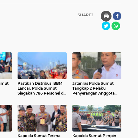
SHARE2
🖨️
Sumut
Pastikan Distribusi BBM
Jatanras Polda Sumut
Lancar, Polda Sumut
Tangkap 2 Pelaku
Siagakan 786 Personel di
Penyerangan Anggota
bil,
325 SPBU
Polisi, 9 Orang Masih
ngkap
Buron
Kapolda Sumut Terima
Kapolda Sumut Pimpin