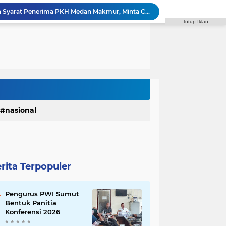
Zulkarnaen Pertanyakan Syarat Penerima PKH Medan Makmur, Minta Cakupan Diperluas hingga Desil 6
tutup Iklan
a Fasilitas di SMPN 39 Medan,Minta Pemko Benahi
 di Sibolangit, Susun Program Kerja 2027
Reza Pahlevi : Razia Narkoba di THM Perlu Dilakukan di Seluruh Tempat Hiburan
Faisal Arbie : Rico Waas Janji Tindaklanjuti Aspirasi Warga Via WA Anggota DPRD
Syaiful Ramadhan Minta Pemko Medan Hentikan Penggusuran PKL dan Sediakan Solusi
Godfried Minta Bapenda Medan Kembalikan Kelebihan PBB dan Bayar Denda kepada Wajib Pajak
Polrestabes Medan Terima Audiensi DPC Angkatan Muda Sisingamangaraja XII, Perkuat Sinergitas Jaga Kamtibmas
Polrestabes Medan Ungkap 716 Kasus Kejahatan Jalanan dan Hasil Operasi Pekat Toba 2026, 906 Tersangka Diamankan
nasional
Komisi IV DPRD Medan: Perda PBG Solusi Atasi Kebocoran PAD dan Birokrasi
rita Terpopuler
Pengurus PWI Sumut
Bentuk Panitia
Konferensi 2026