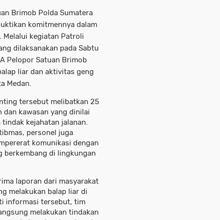
uan Brimob Polda Sumatera
buktikan komitmennya dalam
Melalui kegiatan Patroli
ang dilaksanakan pada Sabtu
n A Pelopor Satuan Brimob
lap liar dan aktivitas geng
ta Medan.
nting tersebut melibatkan 25
n dan kawasan yang dinilai
tindak kejahatan jalanan.
ibmas, personel juga
pererat komunikasi dengan
g berkembang di lingkungan
rima laporan dari masyarakat
g melakukan balap liar di
 informasi tersebut, tim
 langsung melakukan tindakan