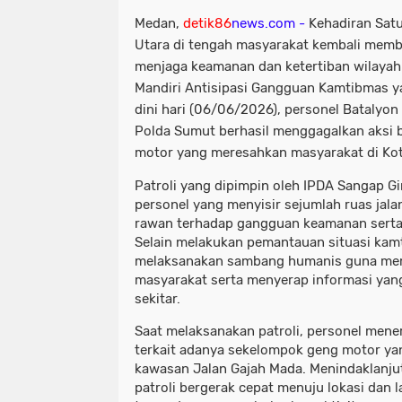
Medan,
detik86
news.com -
Kehadiran Sat
Utara di tengah masyarakat kembali mem
menjaga keamanan dan ketertiban wilayah. 
Mandiri Antisipasi Gangguan Kamtibmas y
dini hari (06/06/2026), personel Batalyo
Polda Sumut berhasil menggagalkan aksi ba
motor yang meresahkan masyarakat di Ko
Patroli yang dipimpin oleh IPDA Sangap Gi
personel yang menyisir sejumlah ruas jala
rawan terhadap gangguan keamanan serta 
Selain melakukan pemantauan situasi kamt
melaksanakan sambang humanis guna mem
masyarakat serta menyerap informasi yan
sekitar.
Saat melaksanakan patroli, personel mene
terkait adanya sekelompok geng motor yan
kawasan Jalan Gajah Mada. Menindaklanjuti
patroli bergerak cepat menuju lokasi dan