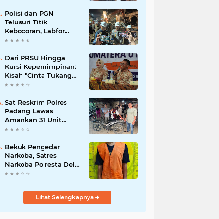
Polisi dan PGN
Telusuri Titik
Kebocoran, Labfor
Pastikan Ledakan
Grand Polonia Dipicu
Akumulasi Gas
Dari PRSU Hingga
Kursi Kepemimpinan:
Kisah "Cinta Tukang
Parkir"
Sat Reskrim Polres
Padang Lawas
Amankan 31 Unit
Sepeda Motor Diduga
Hasil Kejahatan dari
Rumah Warga di Pasar
Bekuk Pengedar
Latong
Narkoba, Satres
Narkoba Polresta Deli
Serdang amankan
Barang Bukti
Lihat Selengkapnya