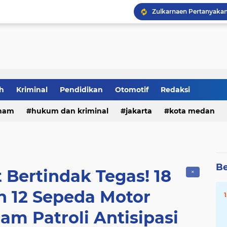
Tia Ayu Soroti Minimny
DPRD Medan Gelar Raker
h
Kriminal
Pendidikan
Otomotif
Redaksi
ham
hukum dan kriminal
jakarta
kota medan
Be
Bertindak Tegas! 18
✕
 12 Sepeda Motor
m Patroli Antisipasi