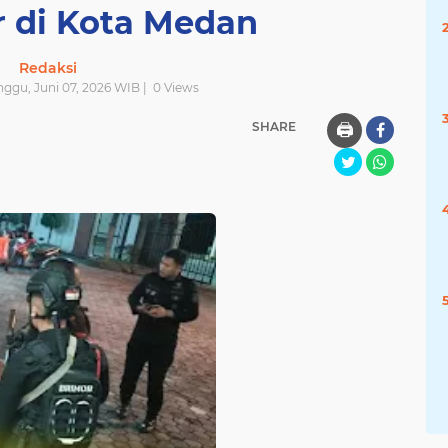
r di Kota Medan
Redaksi
nggu, Juni 07, 2026 WIB |
0
Views
SHARE
🖨️