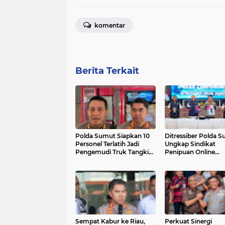
komentar
Berita Terkait
Polda Sumut Siapkan 10
Ditressiber Polda 
Personel Terlatih Jadi
Ungkap Sindikat
Pengemudi Truk Tangki
Penipuan Online
BBM, Dukung Kelancaran
Berkedok Lelang Mo
Distribusi
Empat Pelaku Dita
Sempat Kabur ke Riau,
Perkuat Sinergi