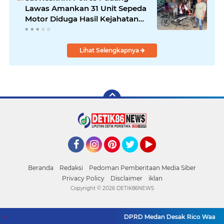
Lawas Amankan 31 Unit Sepeda
Motor Diduga Hasil Kejahatan
dari Rumah Warga di Pasar
Latong
Lihat Selengkapnya
Facebook
Instagram
Pinterest
Twitter
YouTube
Beranda
Redaksi
Pedoman Pemberitaan Media Siber
Privacy Policy
Disclaimer
iklan
Copyright ©
2026 DETIK86NEWS
DPRD Medan Desak Rico Waas Bena