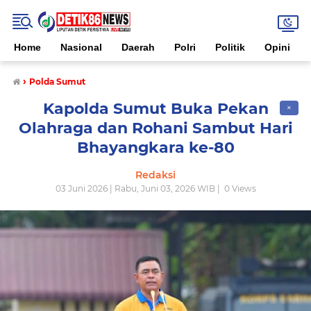
Home
Nasional
Daerah
Polri
Politik
Opini
›
Polda Sumut
Kapolda Sumut Buka Pekan
✕
Olahraga dan Rohani Sambut Hari
Bhayangkara ke-80
Redaksi
03 Juni 2026 | Rabu, Juni 03, 2026 WIB |
0
Views