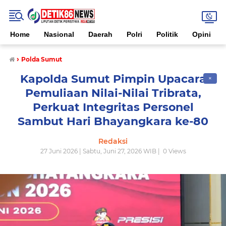
Home
Nasional
Daerah
Polri
Politik
Opini
›
Polda Sumut
Kapolda Sumut Pimpin Upacara
✕
Pemuliaan Nilai-Nilai Tribrata,
Perkuat Integritas Personel
Sambut Hari Bhayangkara ke-80
Redaksi
27 Juni 2026 | Sabtu, Juni 27, 2026 WIB |
0
Views