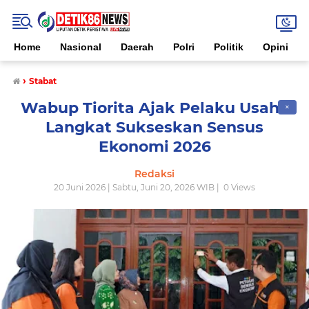
Home
Nasional
Daerah
Polri
Politik
Opini
›
Stabat
Wabup Tiorita Ajak Pelaku Usaha
✕
Langkat Sukseskan Sensus
Ekonomi 2026
Redaksi
20 Juni 2026 | Sabtu, Juni 20, 2026 WIB |
0
Views