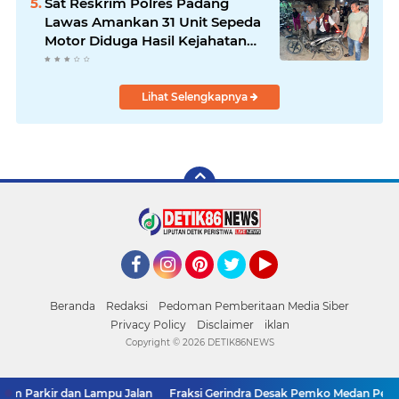
Sat Reskrim Polres Padang
Lawas Amankan 31 Unit Sepeda
Motor Diduga Hasil Kejahatan
dari Rumah Warga di Pasar
Latong
Lihat Selengkapnya
Facebook
Instagram
Pinterest
Twitter
YouTube
Beranda
Redaksi
Pedoman Pemberitaan Media Siber
Privacy Policy
Disclaimer
iklan
Copyright ©
2026 DETIK86NEWS
m Parkir dan Lampu Jalan
Fraksi Gerindra Desak Pemko Medan Percep