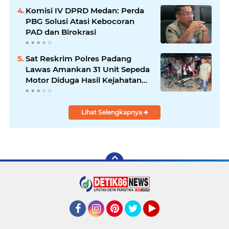
Komisi IV DPRD Medan: Perda
PBG Solusi Atasi Kebocoran
PAD dan Birokrasi
Sat Reskrim Polres Padang
Lawas Amankan 31 Unit Sepeda
Motor Diduga Hasil Kejahatan
dari Rumah Warga di Pasar
Latong
Lihat Selengkapnya
Facebook
Instagram
Pinterest
Twitter
YouTube