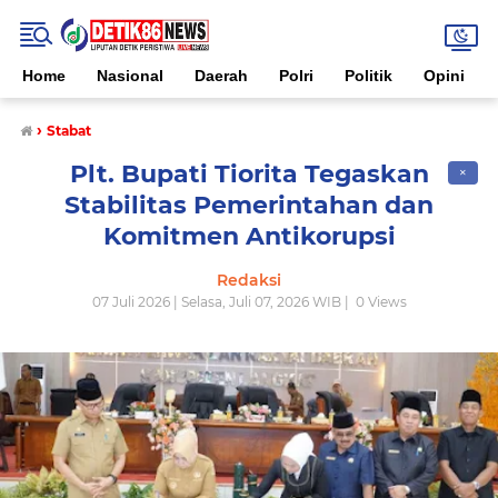
Home
Nasional
Daerah
Polri
Politik
Opini
›
Stabat
Plt. Bupati Tiorita Tegaskan
✕
Stabilitas Pemerintahan dan
Komitmen Antikorupsi
Redaksi
07 Juli 2026 | Selasa, Juli 07, 2026 WIB |
0
Views