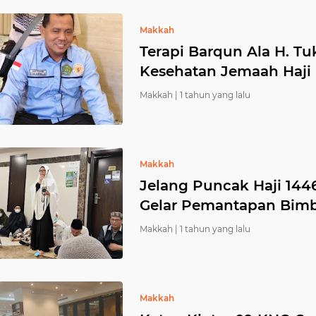
Makkah
Terapi Barqun Ala H. T
Kesehatan Jemaah Haji
Makkah |
1 tahun yang lalu
Makkah
Jelang Puncak Haji 144
Gelar Pemantapan Bim
Makkah |
1 tahun yang lalu
Makkah