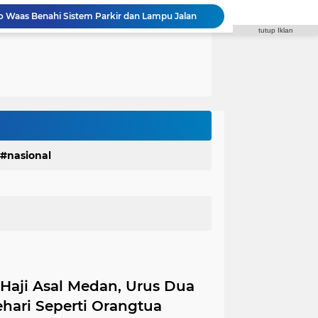
Fraksi Gerindra Desak Pemko Medan Percepat Pembangunan Infrastruktur Medan Utara
tutup Iklan
Syaiful Ramadhan: ASN Harus Siap Melayani Masyarakat Dalam Kondisi Apa Pun
DPRD Medan Kritik Kinerja BUMD, PUD Pembangunan Merugi Bertahun-tahun
Polrestabes Medan Ungkap 1.187 Kasus Narkoba dalam 399 Hari, Musnahkan Puluhan Kilogram Barang Bukti
Polres Padang Lawas Utara Resmi Berdiri, Kapolda Sumut Tekankan Pelayanan Humanis dan Penambahan Personel
Satres Narkoba Polres Asahan Amankan Pria Pengedar Sabu, Sita 19,60 Gram Barang Bukti
Diduga Jadi Lokasi Transaksi Sabu, Timsus Anti Narkoba Polres Asahan Amankan Seorang Pria dengan Barang Bukti 63,67 Gram Sabu
Satres Narkoba Polres Asahan Amankan Pria Pengedar Sabu, Sita 19,60 Gram Barang Bukti
Polres Tapanuli Selatan Ungkap Kasus Pembunuhan Disertai Kekerasan Seksual terhadap Anak, Pelaku Ditangkap
nasional
 Waas Benahi Sistem Parkir dan Lampu Jalan
Haji Asal Medan, Urus Dua
hari Seperti Orangtua