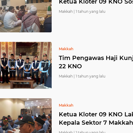
Ketua Kloter 09 KNO So
Makkah |
1 tahun yang lalu
Makkah
Tim Pengawas Haji Kunj
22 KNO
Makkah |
1 tahun yang lalu
Makkah
Ketua Kloter 09 KNO L
Kepala Sektor 7 Makka
Makkah |
1 tahun yang lalu