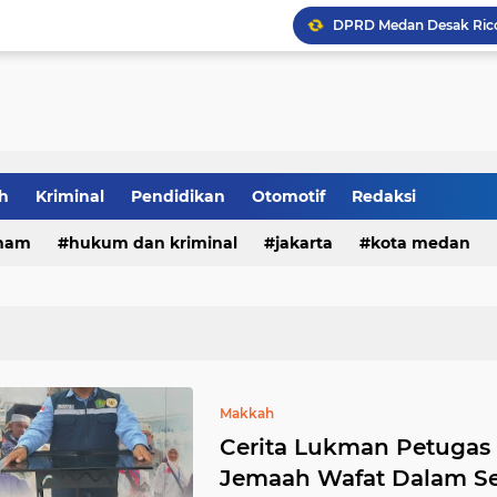
h
Kriminal
Pendidikan
Otomotif
Redaksi
ham
hukum dan kriminal
jakarta
kota medan
DPRD Medan Desak Rico
Makkah
Cerita Lukman Petugas 
Jemaah Wafat Dalam Se