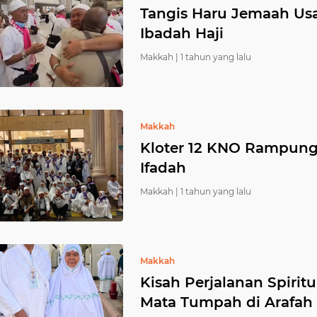
Tangis Haru Jemaah Us
Ibadah Haji
Makkah |
1 tahun yang lalu
Makkah
Kloter 12 KNO Rampung
Ifadah
Makkah |
1 tahun yang lalu
Makkah
Kisah Perjalanan Spiritua
Mata Tumpah di Arafah