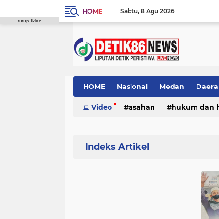
HOME
Sabtu
8 Agu 2026
tutup Iklan
HOME
Nasional
Medan
Daera
Video
asahan
hukum dan 
Home
Currently Browsing: Makkah