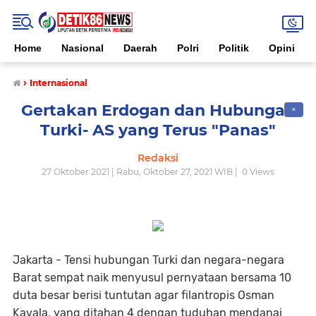
Home
Nasional
Daerah
Polri
Politik
Opini
›
Internasional
Gertakan Erdogan dan Hubungan
✕
Turki- AS yang Terus "Panas"
Redaksi
27 Oktober 2021 | Rabu, Oktober 27, 2021 WIB |
0
Views
Jakarta - Tensi hubungan Turki dan negara-negara
Barat sempat naik menyusul pernyataan bersama 10
duta besar berisi tuntutan agar filantropis Osman
Kavala, yang ditahan 4 dengan tuduhan mendanai