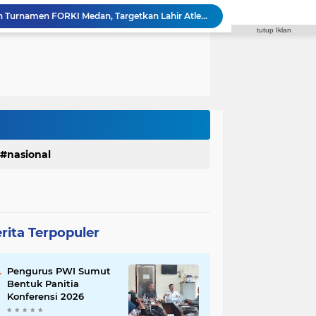
Rico Waas Dukung Open Turnamen FORKI Medan, Targetkan Lahir Atlet Karate Muda
tutup Iklan
Bangga Lihat Semangat dan Kekompakan Siswa Sekolah Rakyat, Rico Waas: Kini Mereka Berani Bermimpi Besar
Wali Kota Medan Dikukuhkan Jadi Duta Penggerak Ayah Teladan, Rico Waas: Jabatan Tertinggi Pria Dalam Keluarga
Polda Sumut Bongkar Home Industri Vape Mengandung Etomidate, Bahan Baku Diduga Dipasok dari Kamboja
Plt. Bupati Tiorita Kawal Langsung Percepatan Bantuan Korban Banjir Langkat ke Jakarta
Pemkab Langkat Tegaskan Pengunduran Diri Kadis Pendidikan Murni Alasan Keluarga, Masyarakat Diminta Tidak Berspekulasi
ong MPI Hadirkan Aksi Nyata untuk Masyarakat
Plt. Bupati Tiorita Perkuat Kaderisasi BKPRMI, Cetak Mujahid Dakwah Berintegritas
Resmikan ROKI, Plt. Bupati Langkat Tiorita Dorong Penguatan Ekonomi Berbasis Kedelai
nasional
Rico Waas dan Ketua Pengadilan Agama Medan Bahas Penguatan MoU Perlindungan Hak Anak dan Perempuan Pasca Perceraian ASN
rita Terpopuler
Pengurus PWI Sumut
Bentuk Panitia
Konferensi 2026