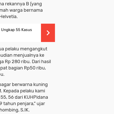
ma rekannya B (yang
 rumah warga bernama
Helvetia.
t Ungkap 55 Kasus
dua pelaku mengangkut
emudian menjualnya ke
a Rp 280 ribu. Dari hasil
pat bagian Rp50 ribu,
u.
pagar berwarna kuning
 M. Kepada pelaku kami
l 55, 56 dari KUHPidana
tahun penjara,” ujar
hombing, S.IK.