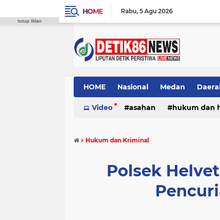
HOME
Rabu
5 Agu 2026
tutup Iklan
HOME
Nasional
Medan
Daera
Video
asahan
hukum dan 
›
Hukum dan Kriminal
Polsek Helve
Pencuri