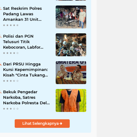
Sat Reskrim Polres
Padang Lawas
Amankan 31 Unit
Sepeda Motor Diduga
Hasil Kejahatan dari
Rumah Warga di Pasar
Polisi dan PGN
Latong
Telusuri Titik
Kebocoran, Labfor
Pastikan Ledakan
Grand Polonia Dipicu
Akumulasi Gas
Dari PRSU Hingga
Kursi Kepemimpinan:
Kisah "Cinta Tukang
Parkir"
Bekuk Pengedar
Narkoba, Satres
Narkoba Polresta Deli
Serdang amankan
Barang Bukti
Lihat Selengkapnya