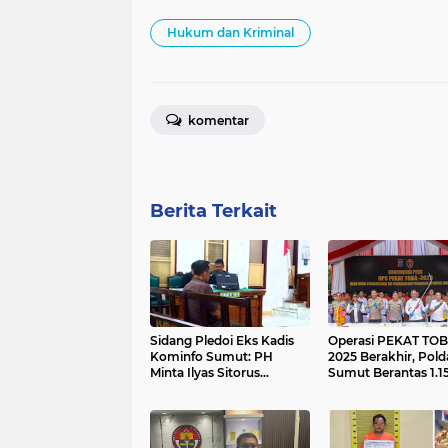
Hukum dan Kriminal
komentar
Berita Terkait
Sidang Pledoi Eks Kadis
Operasi PEKAT TOB
Kominfo Sumut: PH
2025 Berakhir, Pold
Minta Ilyas Sitorus
Sumut Berantas 1.1
Dibebaskan dari Dakwaan
Kasus Premanisme
Korupsi Rp1,8 Miliar