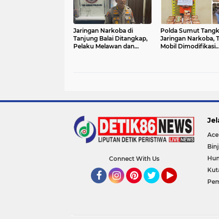
Jaringan Narkoba di
Polda Sumut Tang
Tanjung Balai Ditangkap,
Jaringan Narkoba, 
Pelaku Melawan dan
Mobil Dimodifikasi
Memprovokasi Warga
Sembunyikan 13 Kg
Jel
Ace
Binj
Hu
Connect With Us
Kut
Pem
Facebook
Instagram
Pinterest
Twitter
YouTube