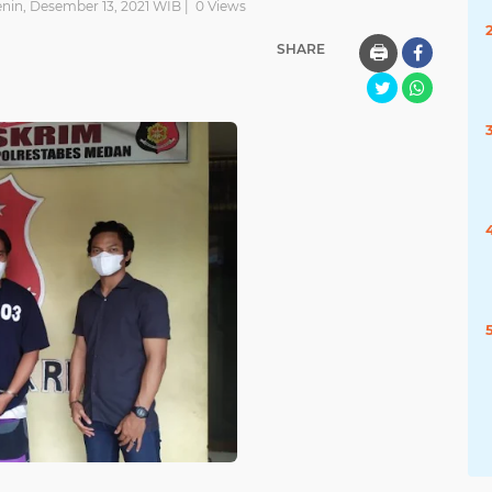
enin, Desember 13, 2021 WIB |
0
Views
SHARE
🖨️