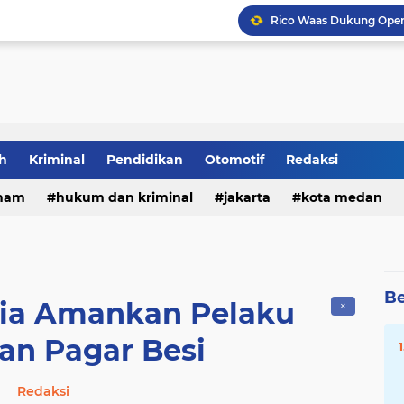
Plt. Bupati Tiorita Dor
h
Kriminal
Pendidikan
Otomotif
Redaksi
ham
hukum dan kriminal
jakarta
kota medan
Be
tia Amankan Pelaku
✕
an Pagar Besi
Redaksi