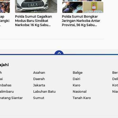
kap
Polda Sumut Gagalkan
Polda Sumut Bongkar
Tangki
Modus Baru Sindikat
Jaringan Narkoba Antar
Narkoba: 16 Kg Sabu
Provinsi, 56 Kg Sabu
 Sabu
Disembunyikan di Mobil
Diamankan di Langkat
Towing
ajahi
h
Asahan
Balige
Ber
ai
Daerah
Dairi
Del
mbahas
Jakarta
Karo
Ko
alimbaru
Labuhan Batu
Nasional
Nia
atang Siantar
Sumut
Tanah Karo