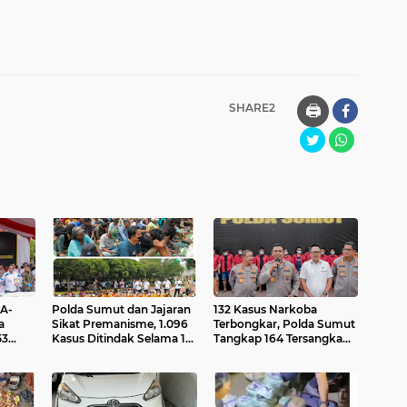
SHARE2
🖨️
A-
Polda Sumut dan Jajaran
132 Kasus Narkoba
a
Sikat Premanisme, 1.096
Terbongkar, Polda Sumut
53
Kasus Ditindak Selama 17
Tangkap 164 Tersangka
hari Operasi Pekat Toba
dalam Sepekan
2025