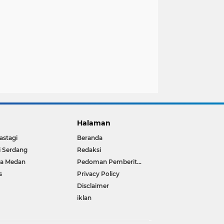
Halaman
astagi
Beranda
i Serdang
Redaksi
ta Medan
Pedoman Pemberitaan Media Siber
s
Privacy Policy
Disclaimer
iklan