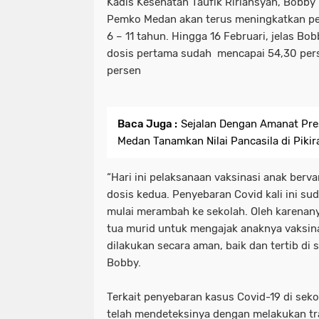
Kadis Kesehatan Taufik Ririansyah, Bobb
Pemko Medan akan terus meningkatkan pel
6 – 11 tahun. Hingga 16 Februari, jelas Bo
dosis pertama sudah mencapai 54,30 pers
persen
Baca Juga :
Sejalan Dengan Amanat Pres
Medan Tanamkan Nilai Pancasila di Pikir
“Hari ini pelaksanaan vaksinasi anak berva
dosis kedua. Penyebaran Covid kali ini s
mulai merambah ke sekolah. Oleh karenan
tua murid untuk mengajak anaknya vaksinas
dilakukan secara aman, baik dan tertib di
Bobby.
Terkait penyebaran kasus Covid-19 di sek
telah mendeteksinya dengan melakukan tra