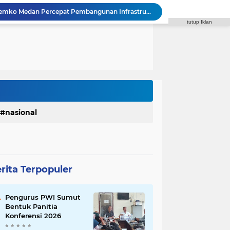
Fraksi Gerindra Desak Pemko Medan Percepat Pembangunan Infrastruktur Medan Utara
tutup Iklan
Syaiful Ramadhan: ASN Harus Siap Melayani Masyarakat Dalam Kondisi Apa Pun
DPRD Medan Kritik Kinerja BUMD, PUD Pembangunan Merugi Bertahun-tahun
Polrestabes Medan Ungkap 1.187 Kasus Narkoba dalam 399 Hari, Musnahkan Puluhan Kilogram Barang Bukti
Polres Padang Lawas Utara Resmi Berdiri, Kapolda Sumut Tekankan Pelayanan Humanis dan Penambahan Personel
Satres Narkoba Polres Asahan Amankan Pria Pengedar Sabu, Sita 19,60 Gram Barang Bukti
Diduga Jadi Lokasi Transaksi Sabu, Timsus Anti Narkoba Polres Asahan Amankan Seorang Pria dengan Barang Bukti 63,67 Gram Sabu
Satres Narkoba Polres Asahan Amankan Pria Pengedar Sabu, Sita 19,60 Gram Barang Bukti
Polres Tapanuli Selatan Ungkap Kasus Pembunuhan Disertai Kekerasan Seksual terhadap Anak, Pelaku Ditangkap
nasional
 Waas Benahi Sistem Parkir dan Lampu Jalan
rita Terpopuler
Pengurus PWI Sumut
Bentuk Panitia
Konferensi 2026