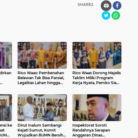
SHARE2
🖨️
dirkan
Rico Waas: Pembenahan
Rico Waas Dorong Majelis
Belawan Tak Bisa Parsial,
Taklim Miliki Program
Legalitas Lahan hingga
Kerja Nyata, Pemko Siap
Rob Harus Dituntaskan
Dukung hingga Tingkat
Kelurahan
ensi ke
Dirut Inalum Sambangi
Inspektorat Soroti
uat
Kejati Sumut, Komit
Rendahnya Serapan
 BUMN
Wujudkan BUMN Bersih &
Anggaran Dinas