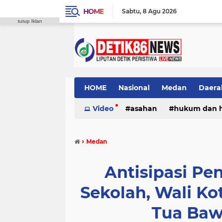
HOME
Sabtu
8 Agu 2026
tutup Iklan
HOME
Nasional
Medan
Daera
Video
asahan
hukum dan 
›
Medan
Antisipasi Pe
Sekolah, Wali K
Tua Baw