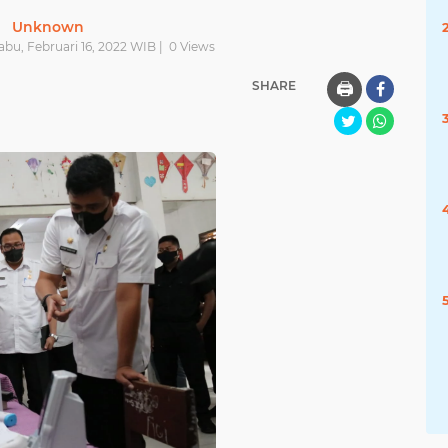
Unknown
abu, Februari 16, 2022 WIB |
0
Views
SHARE
🖨️