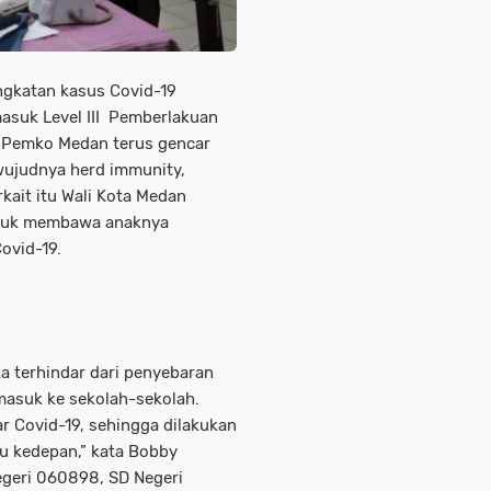
ngkatan kasus Covid-19
suk Level III Pemberlakuan
 Pemko Medan terus gencar
wujudnya herd immunity,
kait itu Wali Kota Medan
ntuk membawa anaknya
ovid-19.
ta terhindar dari penyebaran
 masuk ke sekolah-sekolah.
ar Covid-19, sehingga dilakukan
u kedepan,” kata Bobby
egeri 060898, SD Negeri