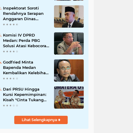
Inspektorat Soroti
Rendahnya Serapan
Anggaran Dinas
Perkimcikataru Medan
Komisi IV DPRD
Medan: Perda PBG
Solusi Atasi Kebocoran
PAD dan Birokrasi
Godfried Minta
Bapenda Medan
Kembalikan Kelebihan
PBB dan Bayar Denda
kepada Wajib Pajak
Dari PRSU Hingga
Kursi Kepemimpinan:
Kisah "Cinta Tukang
Parkir"
Lihat Selengkapnya