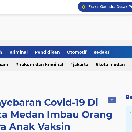
h
Kriminal
Pendidikan
Otomotif
Redaksi
ham
hukum dan kriminal
jakarta
kota medan
DPRD Medan Desak Rico
Be
nyebaran Covid-19 Di
✕
ota Medan Imbau Orang
a Anak Vaksin