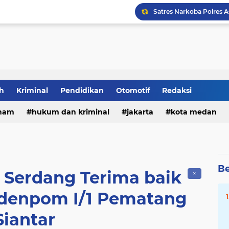
DPRD Medan Desak Rico
h
Kriminal
Pendidikan
Otomotif
Redaksi
ham
hukum dan kriminal
jakarta
kota medan
Be
i Serdang Terima baik
✕
denpom I/1 Pematang
Siantar