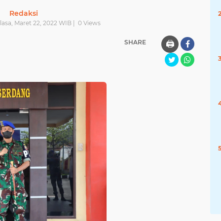
Redaksi
lasa, Maret 22, 2022 WIB |
0
Views
SHARE
🖨️