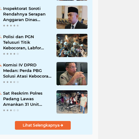
Inspektorat Soroti
Rendahnya Serapan
Anggaran Dinas
Perkimcikataru Medan
Polisi dan PGN
Telusuri Titik
Kebocoran, Labfor
Pastikan Ledakan
Grand Polonia Dipicu
Akumulasi Gas
Komisi IV DPRD
Medan: Perda PBG
Solusi Atasi Kebocoran
PAD dan Birokrasi
Sat Reskrim Polres
Padang Lawas
Amankan 31 Unit
Sepeda Motor Diduga
Hasil Kejahatan dari
Rumah Warga di Pasar
Lihat Selengkapnya
Latong