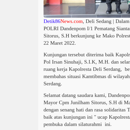
Detik86
News.com
, Deli Sedang | Dalam
POLRI Dandenpom I/1 Pematang Sianta
Sitorus, S.H berkunjung ke Mako Polres
22 Maret 2022.
Kunjungan tersebut diterima baik Kapol
Pol Irsan Sinuhaji, S.I.K, M.H. dan sel
ruang kerja Kapolresta Deli Serdang, ber
membahas situasi Kamtibmas di wilayah
Serdang.
Selamat datang saudara kami, Dandenpo
Mayor Cpm Junilham Sitorus, S.H di Ma
dengan senang hati dan rasa solidarit
baik atas kunjungan ini " ucap Kapolres
pembuka dalam silaturahmi ini.