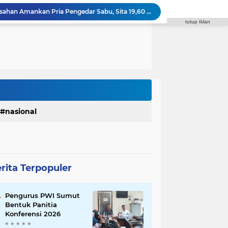
Satres Narkoba Polres Asahan Amankan Pria Pengedar Sabu, Sita 19,60 Gram Barang Bukti
tutup Iklan
Polres Tapanuli Selatan Ungkap Kasus Pembunuhan Disertai Kekerasan Seksual terhadap Anak, Pelaku Ditangkap
 Waas Benahi Sistem Parkir dan Lampu Jalan
Fraksi Gerindra Desak Pemko Medan Percepat Pembangunan Infrastruktur Medan Utara
Syaiful Ramadhan: ASN Harus Siap Melayani Masyarakat Dalam Kondisi Apa Pun
DPRD Medan Kritik Kinerja BUMD, PUD Pembangunan Merugi Bertahun-tahun
Polrestabes Medan Ungkap 1.187 Kasus Narkoba dalam 399 Hari, Musnahkan Puluhan Kilogram Barang Bukti
Polres Padang Lawas Utara Resmi Berdiri, Kapolda Sumut Tekankan Pelayanan Humanis dan Penambahan Personel
Satres Narkoba Polres Asahan Amankan Pria Pengedar Sabu, Sita 19,60 Gram Barang Bukti
nasional
Diduga Jadi Lokasi Transaksi Sabu, Timsus Anti Narkoba Polres Asahan Amankan Seorang Pria dengan Barang Bukti 63,67 Gram Sabu
rita Terpopuler
Pengurus PWI Sumut
Bentuk Panitia
Konferensi 2026