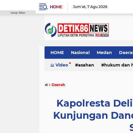
HOME
Jum'at
7 Agu 2026
tutup Iklan
HOME
Nasional
Medan
Daera
Video
asahan
hukum dan 
›
Daerah
Kapolresta Del
Kunjungan Dan