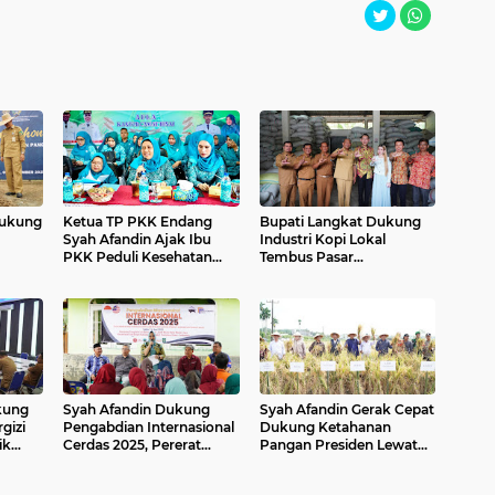
ukung
Ketua TP PKK Endang
Bupati Langkat Dukung
Syah Afandin Ajak Ibu
Industri Kopi Lokal
PKK Peduli Kesehatan
Tembus Pasar
u
Perempuan
Internasional
kung
Syah Afandin Dukung
Syah Afandin Gerak Cepat
gizi
Pengabdian Internasional
Dukung Ketahanan
ik
Cerdas 2025, Pererat
Pangan Presiden Lewat
Kolaborasi Langkat–
Panen Padi Organik
Malaysia