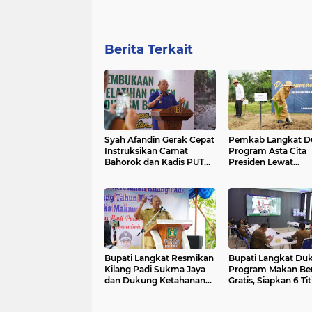
Berita Terkait
Syah Afandin Gerak Cepat
Pemkab Langkat D
Instruksikan Camat
Program Asta Cita
Bahorok dan Kadis PUTR
Presiden Lewat
Tindaklanjuti Keluhan
Penanaman 360 rib
Warga
Pohon Kelapa
Bupati Langkat Resmikan
Bupati Langkat Du
Kilang Padi Sukma Jaya
Program Makan Ber
dan Dukung Ketahanan
Gratis, Siapkan 6 Tit
Pangan Desa Suka
Lokasi SPPG
Makmur