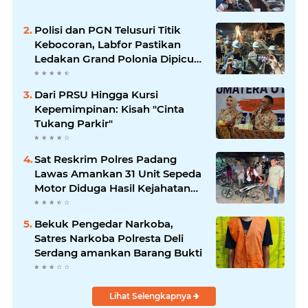
Polisi dan PGN Telusuri Titik
Kebocoran, Labfor Pastikan
Ledakan Grand Polonia Dipicu
Akumulasi Gas
Dari PRSU Hingga Kursi
Kepemimpinan: Kisah "Cinta
Tukang Parkir"
Sat Reskrim Polres Padang
Lawas Amankan 31 Unit Sepeda
Motor Diduga Hasil Kejahatan
dari Rumah Warga di Pasar
Latong
Bekuk Pengedar Narkoba,
Satres Narkoba Polresta Deli
Serdang amankan Barang Bukti
Lihat Selengkapnya