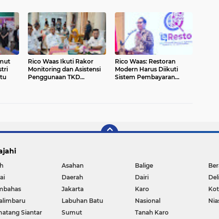
Manfaatkan Kecerdasan
an
Buatan
h dan
umut
Rico Waas Ikuti Rakor
Rico Waas: Restoran
tri
Monitoring dan Asistensi
Modern Harus Diikuti
tu
Penggunaan TKD
Sistem Pembayaran
Tambahan
Pajak yang Profesional
ajahi
h
Asahan
Balige
Ber
ai
Daerah
Dairi
Del
mbahas
Jakarta
Karo
Ko
alimbaru
Labuhan Batu
Nasional
Nia
atang Siantar
Sumut
Tanah Karo