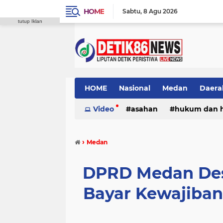
HOME
Sabtu
8 Agu 2026
tutup Iklan
HOME
Nasional
Medan
Daera
Video
asahan
hukum dan 
›
Medan
DPRD Medan Des
Bayar Kewajiba