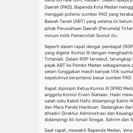
Detik 86 new com, Medan- Dalam upaya p
Daerah (PAD), Bapenda Kota Medan mengg
menggali potensi sumber PAD yang terabai
Bawah Tanah (ABT) yang selama ini belum
pihak Perusahaan Daerah (Perumda) Tirtan
minum milik Pemerintah Sumut itu.
Seperti dalam rapat dengar pendapat (RD
yang digelar Komisi III dengan menghadi
Tirtanadi. Dalam RDP tersebut, terungka
pajak ABT ke Pemko Medan sebagaimana d
selain tunggakan masih banyak titik sumur
sepatutnya berpotensi besar sumber PAD.
Rapat dipimpin Ketua Komisi III DPRD Meda
anggota Komisi Erwin Siahaan. Hadir mew
salah satu Kabid Hafiz didampingi Katim 
dan Mara Pande Hasibuan. Sedangkan dari
dihadiri Direktur Administrasi dan Keuan
didampingi Ali Ismail Siregar, Sahrim dan 
Saat rapat, mewakili Bapenda Medan, Ve