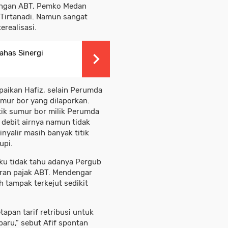
ungan ABT, Pemko Medan
Tirtanadi. Namun sangat
erealisasi.
ahas Sinergi
aikan Hafiz, selain Perumda
umur bor yang dilaporkan.
tik sumur bor milik Perumda
 debit airnya namun tidak
inyalir masih banyak titik
upi.
ku tidak tahu adanya Pergub
ran pajak ABT. Mendengar
h tampak terkejut sedikit
apan tarif retribusi untuk
aru,” sebut Afif spontan