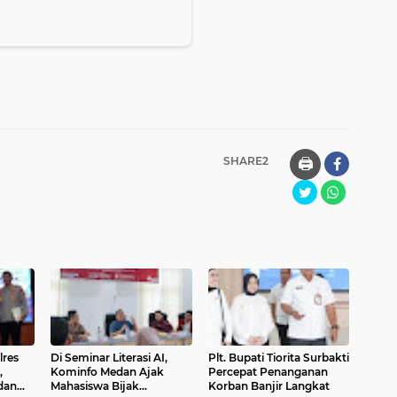
SHARE2
🖨️
lres
Di Seminar Literasi AI,
Plt. Bupati Tiorita Surbakti
,
Kominfo Medan Ajak
Percepat Penanganan
dan
Mahasiswa Bijak
Korban Banjir Langkat