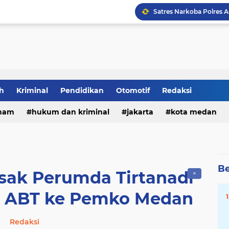
DPRD Medan Desak Rico
h
Kriminal
Pendidikan
Otomotif
Redaksi
ham
hukum dan kriminal
jakarta
kota medan
Be
ak Perumda Tirtanadi
✕
n ABT ke Pemko Medan
Redaksi