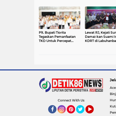
Tengah Tren Olahraga
Ajak Kapolres Baru
Baru
Bersinergi Wujudk
Belawan Yang Inda
Aman
Plt. Bupati Tiorita
Lewat RJ, Kejati S
Tegaskan Pemanfaatan
Damai-kan Suami Is
TKD Untuk Percepat
KDRT di Labuhanba
Pemulihan Langkat
Jel
Ace
Binj
Hu
Connect With Us
Kut
Pem
Facebook
Instagram
Pinterest
Twitter
YouTube