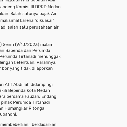
eningkatan Pendapatan Asli
andeng Komisi III DPRD Medan
kan. Salah satunya pajak Air
 maksimal karena “dikuasai”
adi salah satu perusahaan air
P) Senin (9/10/2023) malam
rkan Bapenda dan Perumda
p Perumda Tirtanadi menunggak
engan ketentuan. Parahnya,
 bor yang tidak dilaporkan
n Afif Abdillah didampingi
akili Bependa Kota Medan
Vera bersama Fauzan, Endang
 pihak Perumda Tirtanadi
gan Humangkar Ritonga
Subandhi.
ra membeberkan, berdasarkan