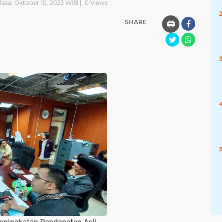
lasa, Oktober 10, 2023 WIB |
0
Views
SHARE
🖨️