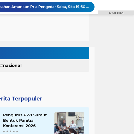
Satres Narkoba Polres Asahan Amankan Pria Pengedar Sabu, Sita 19,60 Gram Barang Bukti
tutup Iklan
Polres Tapanuli Selatan Ungkap Kasus Pembunuhan Disertai Kekerasan Seksual terhadap Anak, Pelaku Ditangkap
 Waas Benahi Sistem Parkir dan Lampu Jalan
Fraksi Gerindra Desak Pemko Medan Percepat Pembangunan Infrastruktur Medan Utara
Soal Plh Sekda, Muslim Harahap: Itu Kewenangan Wali Kota, DPRD Tak Bisa Intervensi
🏆 PEMKO MEDAN RAIH PERINGKAT II SKOR ARSIP ASN WILAYAH KANREG VI BKN
Polrestabes Medan Ungkap 1.187 Kasus Narkoba dalam 399 Hari, Musnahkan Puluhan Kilogram Barang Bukti
Polres Padang Lawas Utara Resmi Berdiri, Kapolda Sumut Tekankan Pelayanan Humanis dan Penambahan Personel
Satres Narkoba Polres Asahan Amankan Pria Pengedar Sabu, Sita 19,60 Gram Barang Bukti
nasional
Diduga Jadi Lokasi Transaksi Sabu, Timsus Anti Narkoba Polres Asahan Amankan Seorang Pria dengan Barang Bukti 63,67 Gram Sabu
rita Terpopuler
Pengurus PWI Sumut
Bentuk Panitia
Konferensi 2026