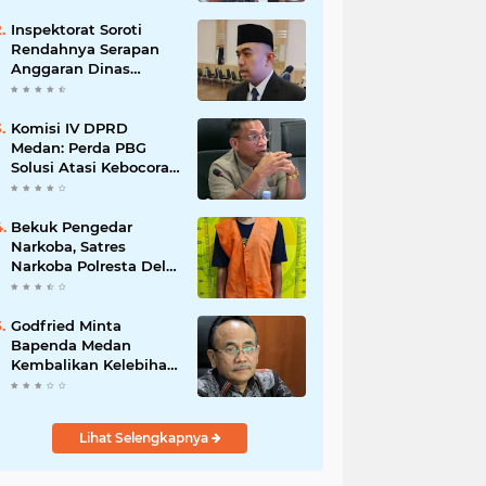
Inspektorat Soroti
Rendahnya Serapan
Anggaran Dinas
Perkimcikataru Medan
Komisi IV DPRD
Medan: Perda PBG
Solusi Atasi Kebocoran
PAD dan Birokrasi
Bekuk Pengedar
Narkoba, Satres
Narkoba Polresta Deli
Serdang amankan
Barang Bukti
Godfried Minta
Bapenda Medan
Kembalikan Kelebihan
PBB dan Bayar Denda
kepada Wajib Pajak
Lihat Selengkapnya