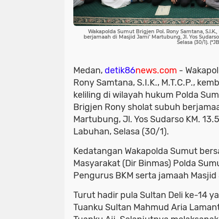
Wakapolda Sumut Brigjen Pol. Rony Samtana, S.I.K.,
berjamaah di Masjid Jami’ Martubung, Jl. Yos Sudar
Selasa (30/1). (*JB
Medan,
detik86
news.com
- Wakapol
Rony Samtana, S.I.K., M.T.C.P., ke
keliling di wilayah hukum Polda Suma
Brigjen Rony sholat subuh berjamaa
Martubung, Jl. Yos Sudarso KM. 13
Labuhan, Selasa (30/1).
Kedatangan Wakapolda Sumut bers
Masyarakat (Dir Binmas) Polda Sum
Pengurus BKM serta jamaah Masjid
Turut hadir pula Sultan Deli ke-14 
Tuanku Sultan Mahmud Aria Lamantji