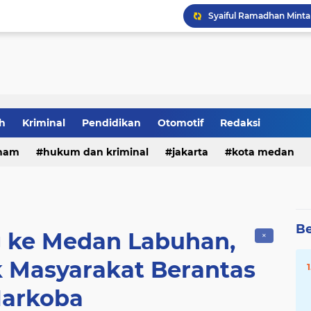
Tia Ayu Soroti Minimny
DPRD Medan Gelar Raker
h
Kriminal
Pendidikan
Otomotif
Redaksi
ham
hukum dan kriminal
jakarta
kota medan
Be
g ke Medan Labuhan,
✕
 Masyarakat Berantas
arkoba