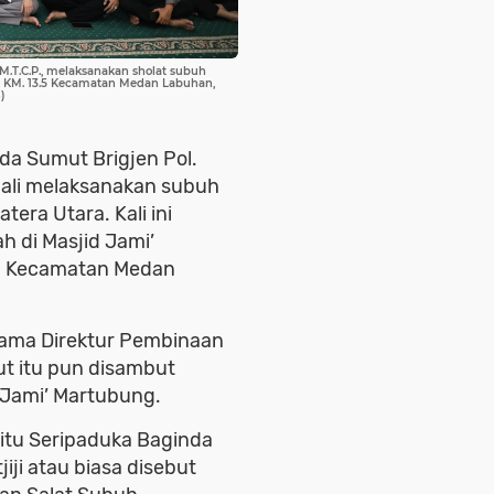
USU
dengan
Predikat
 M.T.C.P., melaksanakan sholat subuh
so KM. 13.5 Kecamatan Medan Labuhan,
Cumlaude
)
da Sumut Brigjen Pol.
mbali melaksanakan subuh
tera Utara. Kali ini
h di Masjid Jami’
.5 Kecamatan Medan
ama Direktur Pembinaan
ut itu pun disambut
 Jami’ Martubung.
yaitu Seripaduka Baginda
ji atau biasa disebut