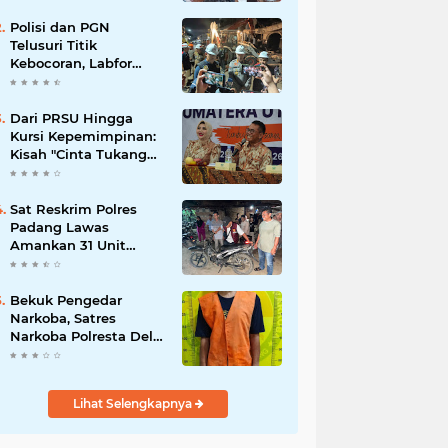
Polisi dan PGN
Telusuri Titik
Kebocoran, Labfor
Pastikan Ledakan
Grand Polonia Dipicu
Akumulasi Gas
Dari PRSU Hingga
Kursi Kepemimpinan:
Kisah "Cinta Tukang
Parkir"
Sat Reskrim Polres
Padang Lawas
Amankan 31 Unit
Sepeda Motor Diduga
Hasil Kejahatan dari
Rumah Warga di Pasar
Bekuk Pengedar
Latong
Narkoba, Satres
Narkoba Polresta Deli
Serdang amankan
Barang Bukti
Lihat Selengkapnya