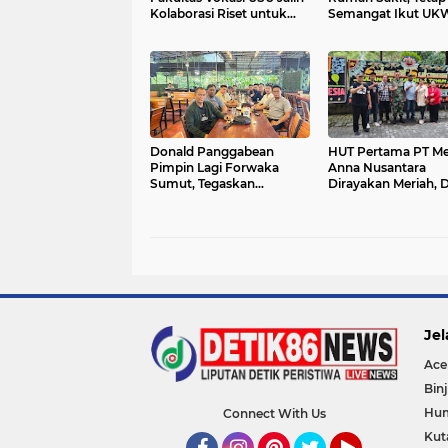
Kolaborasi Riset untuk
Semangat Ikut UK
Penguatan Akuntansi
Utama
Global dan Digitalisasi
Perkebunan
Donald Panggabean
HUT Pertama PT Me
Pimpin Lagi Forwaka
Anna Nusantara
Sumut, Tegaskan
Dirayakan Meriah, D
Penghapusan Nama
Berbagai Tokoh
“Adhyaksa”
Jel
Ace
Binj
Hu
Connect With Us
Kut