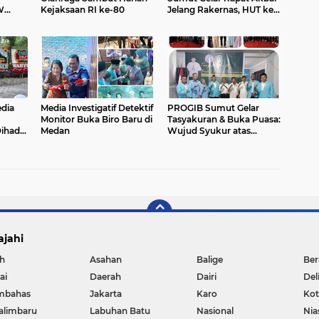
W
Kejaksaan RI ke-80
Jelang Rakernas, HUT ke-
3, dan Pelantikan 2025
dia
Media Investigatif Detektif
PROGIB Sumut Gelar
Monitor Buka Biro Baru di
Tasyakuran & Buka Puasa:
ihadiri
Medan
Wujud Syukur atas
Kepemimpinan Baru
ajahi
h
Asahan
Balige
Ber
ai
Daerah
Dairi
Del
mbahas
Jakarta
Karo
Ko
alimbaru
Labuhan Batu
Nasional
Nia