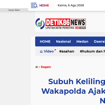
HOME
Kamis
6 Agu 2026
tutup Iklan
HOME
Nasional
Medan
Daera
Video
asahan
hukum dan 
›
Ragam
Subuh Kelilin
Wakapolda Ajak
N