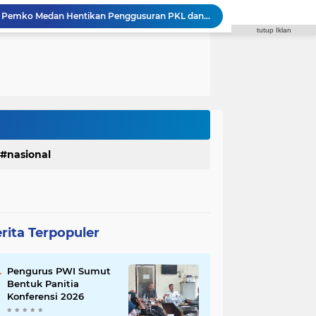
Syaiful Ramadhan Minta Pemko Medan Hentikan Penggusuran PKL dan Sediakan Solusi
Godfried Minta Bapenda Medan Kembalikan Kelebihan PBB dan Bayar Denda kepada Wajib Pajak
tutup Iklan
Polrestabes Medan Terima Audiensi DPC Angkatan Muda Sisingamangaraja XII, Perkuat Sinergitas Jaga Kamtibmas
Polrestabes Medan Ungkap 716 Kasus Kejahatan Jalanan dan Hasil Operasi Pekat Toba 2026, 906 Tersangka Diamankan
Komisi IV DPRD Medan: Perda PBG Solusi Atasi Kebocoran PAD dan Birokrasi
Zulkarnaen Pertanyakan Syarat Penerima PKH Medan Makmur, Minta Cakupan Diperluas hingga Desil 6
a Fasilitas di SMPN 39 Medan,Minta Pemko Benahi
 di Sibolangit, Susun Program Kerja 2027
Reza Pahlevi : Razia Narkoba di THM Perlu Dilakukan di Seluruh Tempat Hiburan
nasional
Faisal Arbie : Rico Waas Janji Tindaklanjuti Aspirasi Warga Via WA Anggota DPRD
rita Terpopuler
Pengurus PWI Sumut
Bentuk Panitia
Konferensi 2026