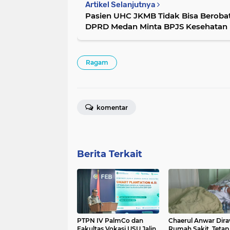
Artikel Selanjutnya
Pasien UHC JKMB Tidak Bisa Berobat
DPRD Medan Minta BPJS Kesehatan R
Ragam
komentar
Berita Terkait
PTPN IV PalmCo dan
Chaerul Anwar Dira
Fakultas Vokasi USU Jalin
Rumah Sakit, Tetap