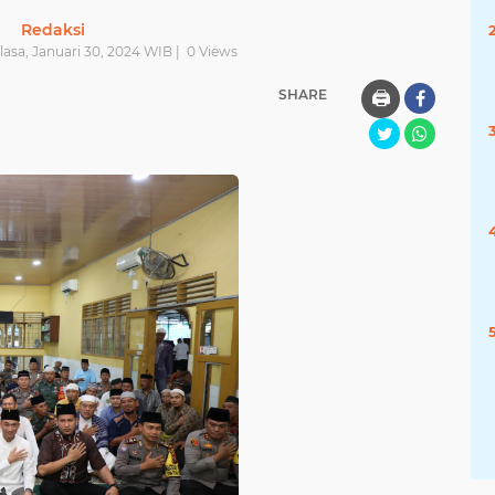
Redaksi
lasa, Januari 30, 2024 WIB |
0
Views
SHARE
🖨️
Baca Juga
:
Pengacara
Kondang
Darmawan
Yusuf
Berhasil
Raih Gelar
Doktor dari