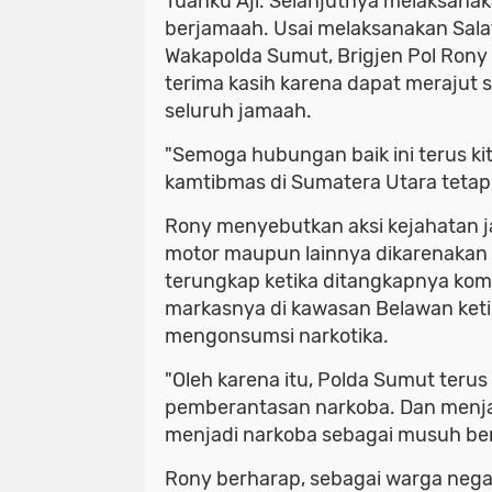
Tuanku Aji. Selanjutnya melaksana
berjamaah. Usai melaksanakan Sal
Wakapolda Sumut, Brigjen Pol Ron
terima kasih karena dapat merajut 
seluruh jamaah.
"Semoga hubungan baik ini terus kit
kamtibmas di Sumatera Utara tetap t
Rony menyebutkan aksi kejahatan ja
motor maupun lainnya dikarenakan f
terungkap ketika ditangkapnya komp
markasnya di kawasan Belawan ketika
mengonsumsi narkotika.
"Oleh karena itu, Polda Sumut teru
pemberantasan narkoba. Dan menjad
menjadi narkoba sebagai musuh be
Rony berharap, sebagai warga nega