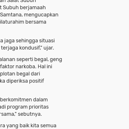
kan Salat Subuh
at Subuh berjamaah
y Samtana, mengucapkan
silaturahim bersama
a jaga sehingga situasi
erjaga kondusif," ujar.
lanan seperti begal, geng
aktor narkoba. Hal ini
lotan begal dari
 diperiksa positif
s berkomitmen dalam
i program prioritas
rsama," sebutnya.
ra yang baik kita semua