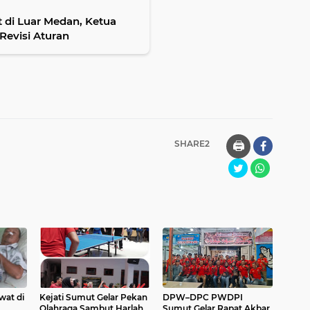
 di Luar Medan, Ketua
evisi Aturan
SHARE2
🖨️
wat di
Kejati Sumut Gelar Pekan
DPW–DPC PWDPI
Olahraga Sambut Harlah
Sumut Gelar Rapat Akbar