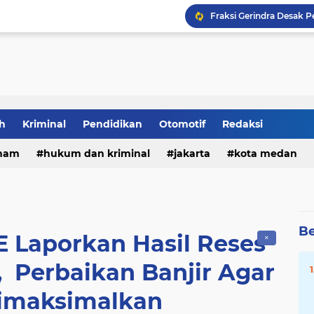
Rizki Lubis Desak DLH
Keluarga Bantah WLG Bun
h
Kriminal
Pendidikan
Otomotif
Redaksi
Dua Kali Perkosa Pelaj
ham
hukum dan kriminal
jakarta
kota medan
DPRD Medan Desak Rico
Be
E Laporkan Hasil Reses
✕
 Perbaikan Banjir Agar
imaksimalkan