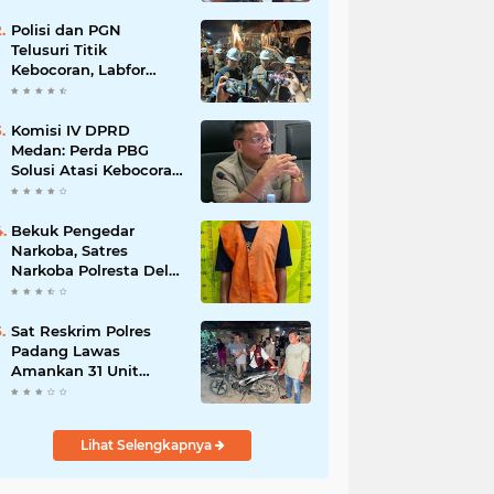
Polisi dan PGN
Telusuri Titik
Kebocoran, Labfor
Pastikan Ledakan
Grand Polonia Dipicu
Akumulasi Gas
Komisi IV DPRD
Medan: Perda PBG
Solusi Atasi Kebocoran
PAD dan Birokrasi
Bekuk Pengedar
Narkoba, Satres
Narkoba Polresta Deli
Serdang amankan
Barang Bukti
Sat Reskrim Polres
Padang Lawas
Amankan 31 Unit
Sepeda Motor Diduga
Hasil Kejahatan dari
Rumah Warga di Pasar
Lihat Selengkapnya
Latong