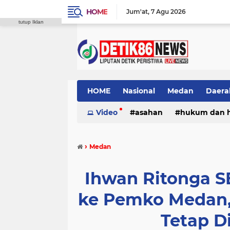
HOME
Jum'at
7 Agu 2026
tutup Iklan
HOME
Nasional
Medan
Daera
Video
asahan
hukum dan 
›
Medan
Ihwan Ritonga S
ke Pemko Medan,
Tetap D