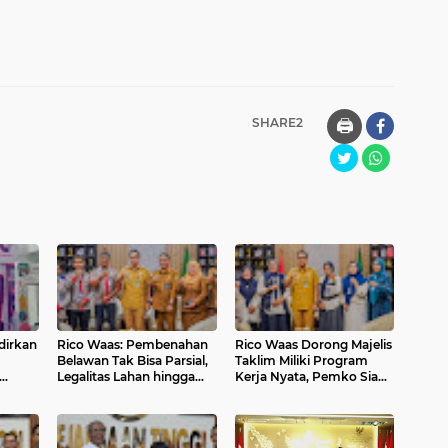
SHARE2
🖨️
dirkan
Rico Waas: Pembenahan
Rico Waas Dorong Majelis
Belawan Tak Bisa Parsial,
Taklim Miliki Program
Legalitas Lahan hingga
Kerja Nyata, Pemko Siap
Rob Harus Dituntaskan
Dukung hingga Tingkat
Kelurahan