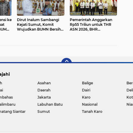
ensi ke
Dirut Inalum Sambangi
Pemerintah Anggarkan
uat
Kejati Sumut, Komit
Rp55 Triliun untuk THR
 BUMN
Wujudkan BUMN Bersih &
ASN 2026, BHR
Bebas Korupsi
Pengemudi Online Rp220
Miliar
ajahi
h
Asahan
Balige
Ber
ai
Daerah
Dairi
Del
mbahas
Jakarta
Karo
Ko
alimbaru
Labuhan Batu
Nasional
Nia
atang Siantar
Sumut
Tanah Karo