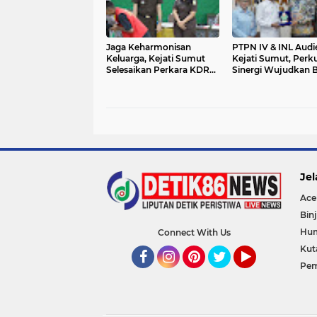
Jaga Keharmonisan
PTPN IV & INL Audi
Keluarga, Kejati Sumut
Kejati Sumut, Perk
Selesaikan Perkara KDRT
Sinergi Wujudkan
Lewat RJ
Bersih
Jel
Ace
Binj
Hu
Connect With Us
Kut
Pem
Facebook
Instagram
Pinterest
Twitter
YouTube