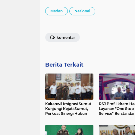
Medan
Nasional
komentar
Berita Terkait
Kakanwil Imigrasi Sumut
RSJ Prof. Ildrem Ha
Kunjungi Kejati Sumut,
Layanan "One Stop
Perkuat Sinergi Hukum
Service" Berstandar
Nasional di PRSU