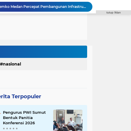
Fraksi Gerindra Desak Pemko Medan Percepat Pembangunan Infrastruktur Medan Utara
tutup Iklan
Syaiful Ramadhan: ASN Harus Siap Melayani Masyarakat Dalam Kondisi Apa Pun
DPRD Medan Kritik Kinerja BUMD, PUD Pembangunan Merugi Bertahun-tahun
Binsar Simarmata Desak Pemko Medan Cari Solusi Macet Jalan Menuju Medan Zoo
 Medan Transparan Soal Penebangan Pohon BRT
uh Diri, Robi Barus Desak Polisi Usut Tuntas
Diduga Edarkan Sabu, seorang laki-laki Ditangkap di Rumah Kosong, Polisi Sita Timbangan Digital dan Puluhan Plastik Klip
ar, Satres PPAPPO Polres Karo Ringkus Pemuda
Inspektorat Soroti Rendahnya Serapan Anggaran Dinas Perkimcikataru Medan
nasional
 Waas Benahi Sistem Parkir dan Lampu Jalan
rita Terpopuler
Pengurus PWI Sumut
Bentuk Panitia
Konferensi 2026