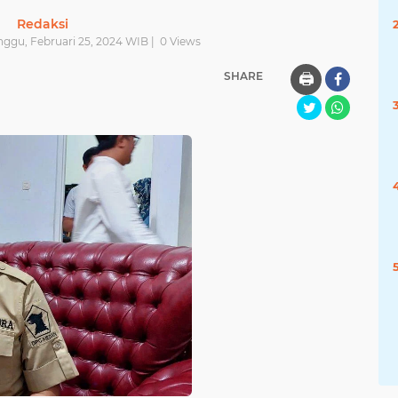
Redaksi
nggu, Februari 25, 2024 WIB |
0
Views
SHARE
🖨️