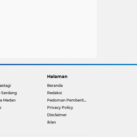
Halaman
astagi
Beranda
i Serdang
Redaksi
ta Medan
Pedoman Pemberitaan Media Siber
s
Privacy Policy
Disclaimer
iklan