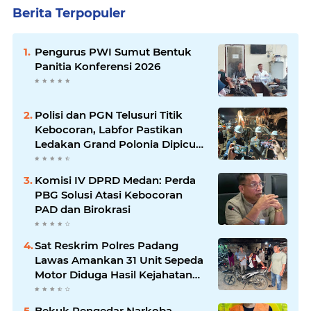
Berita Terpopuler
Pengurus PWI Sumut Bentuk
Panitia Konferensi 2026
Polisi dan PGN Telusuri Titik
Kebocoran, Labfor Pastikan
Ledakan Grand Polonia Dipicu
Akumulasi Gas
Komisi IV DPRD Medan: Perda
PBG Solusi Atasi Kebocoran
PAD dan Birokrasi
Sat Reskrim Polres Padang
Lawas Amankan 31 Unit Sepeda
Motor Diduga Hasil Kejahatan
dari Rumah Warga di Pasar
Latong
Bekuk Pengedar Narkoba,