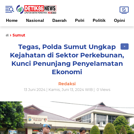
Home
Nasional
Daerah
Polri
Politik
Opini
›
Sumut
Tegas, Polda Sumut Ungkap
✕
Kejahatan di Sektor Perkebunan,
Kunci Penunjang Penyelamatan
Ekonomi
Redaksi
13 Juni 2024 | Kamis, Juni 13, 2024 WIB |
0
Views