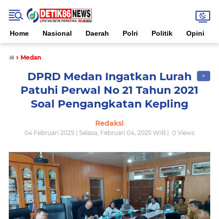
Home
Nasional
Daerah
Polri
Politik
Opini
›
Medan
DPRD Medan Ingatkan Lurah
✕
Patuhi Perwal No 21 Tahun 2021
Soal Pengangkatan Kepling
Redaksi
04 Februari 2025 | Selasa, Februari 04, 2025 WIB |
0
Views