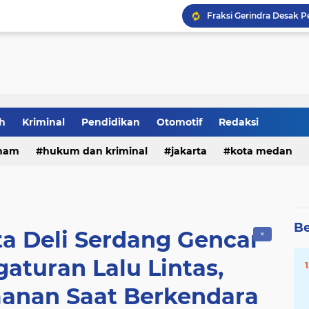
Rizki Lubis Desak DLH
Keluarga Bantah WLG Bun
h
Kriminal
Pendidikan
Otomotif
Redaksi
Dua Kali Perkosa Pelaj
ham
hukum dan kriminal
jakarta
kota medan
DPRD Medan Desak Rico
Be
ta Deli Serdang Gencar
✕
aturan Lalu Lintas,
nan Saat Berkendara