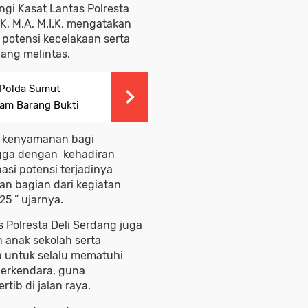
gi Kasat Lantas Polresta
K, M.A, M.I.K, mengatakan
 potensi kecelakaan serta
ang melintas.
 Polda Sumut
ram Barang Bukti
 kenyamanan bagi
ngga dengan kehadiran
si potensi terjadinya
an bagian dari kegiatan
5 ” ujarnya.
s Polresta Deli Serdang juga
anak sekolah serta
 untuk selalu mematuhi
 berkendara, guna
ib di jalan raya.