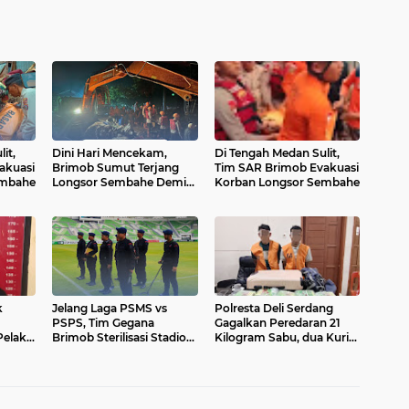
it,
Dini Hari Mencekam,
Di Tengah Medan Sulit,
akuasi
Brimob Sumut Terjang
Tim SAR Brimob Evakuasi
embahe
Longsor Sembahe Demi
Korban Longsor Sembahe
Selamatkan Nyawa”
k
Jelang Laga PSMS vs
Polresta Deli Serdang
PSPS, Tim Gegana
Gagalkan Peredaran 21
Pelaku
Brimob Sterilisasi Stadion
Kilogram Sabu, dua Kurir
Motor
Utama Sumatera Utara
Diamankan
s