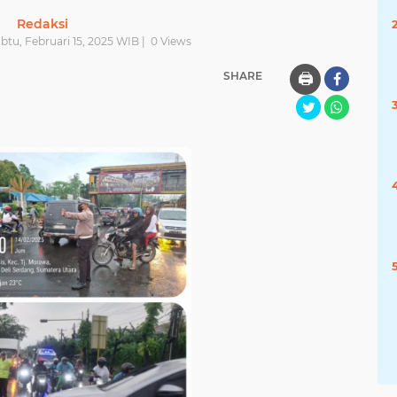
Redaksi
abtu, Februari 15, 2025 WIB |
0
Views
SHARE
🖨️