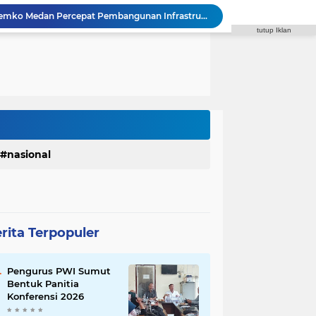
Fraksi Gerindra Desak Pemko Medan Percepat Pembangunan Infrastruktur Medan Utara
tutup Iklan
Syaiful Ramadhan: ASN Harus Siap Melayani Masyarakat Dalam Kondisi Apa Pun
DPRD Medan Kritik Kinerja BUMD, PUD Pembangunan Merugi Bertahun-tahun
Binsar Simarmata Desak Pemko Medan Cari Solusi Macet Jalan Menuju Medan Zoo
 Medan Transparan Soal Penebangan Pohon BRT
uh Diri, Robi Barus Desak Polisi Usut Tuntas
Diduga Edarkan Sabu, seorang laki-laki Ditangkap di Rumah Kosong, Polisi Sita Timbangan Digital dan Puluhan Plastik Klip
ar, Satres PPAPPO Polres Karo Ringkus Pemuda
Inspektorat Soroti Rendahnya Serapan Anggaran Dinas Perkimcikataru Medan
nasional
 Waas Benahi Sistem Parkir dan Lampu Jalan
rita Terpopuler
Pengurus PWI Sumut
Bentuk Panitia
Konferensi 2026