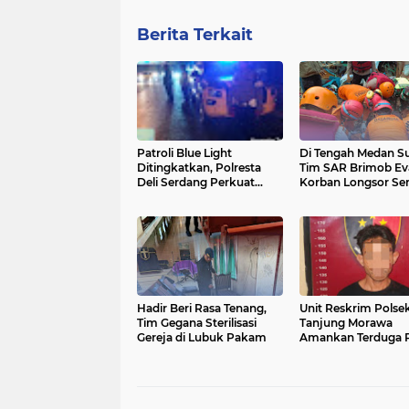
Berita Terkait
Patroli Blue Light
Di Tengah Medan Sul
Ditingkatkan, Polresta
Tim SAR Brimob Ev
Deli Serdang Perkuat
Korban Longsor S
Kehadiran Polisi di Malam
Hari
Hadir Beri Rasa Tenang,
Unit Reskrim Polse
Tim Gegana Sterilisasi
Tanjung Morawa
Gereja di Lubuk Pakam
Amankan Terduga 
Pencurian Sepeda 
di Desa Limau Mani