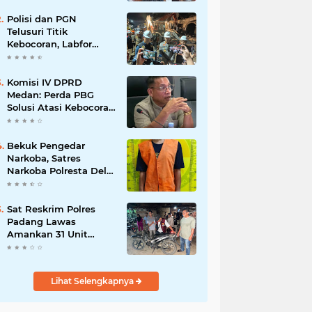
Polisi dan PGN
Telusuri Titik
Kebocoran, Labfor
Pastikan Ledakan
Grand Polonia Dipicu
Akumulasi Gas
Komisi IV DPRD
Medan: Perda PBG
Solusi Atasi Kebocoran
PAD dan Birokrasi
Bekuk Pengedar
Narkoba, Satres
Narkoba Polresta Deli
Serdang amankan
Barang Bukti
Sat Reskrim Polres
Padang Lawas
Amankan 31 Unit
Sepeda Motor Diduga
Hasil Kejahatan dari
Rumah Warga di Pasar
Lihat Selengkapnya
Latong