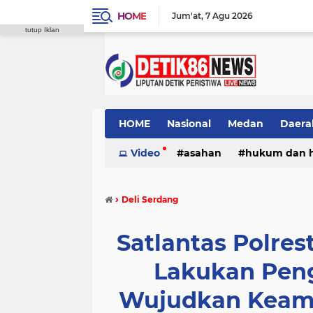
HOME
Jum'at
7 Agu 2026
tutup Iklan
HOME
Nasional
Medan
Daera
Video
asahan
hukum dan 
›
Deli Serdang
Satlantas Polres
Lakukan Peng
Wujudkan Keama