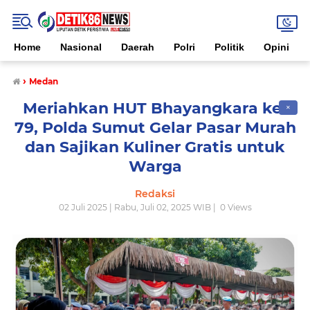
Home
Nasional
Daerah
Polri
Politik
Opini
›
Medan
Meriahkan HUT Bhayangkara ke-
✕
79, Polda Sumut Gelar Pasar Murah
dan Sajikan Kuliner Gratis untuk
Warga
Redaksi
02 Juli 2025 | Rabu, Juli 02, 2025 WIB |
0
Views