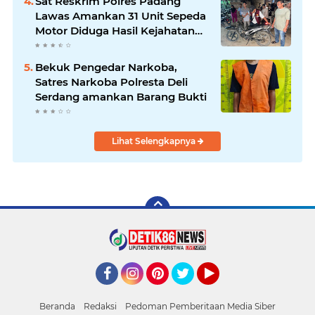
Sat Reskrim Polres Padang
Lawas Amankan 31 Unit Sepeda
Motor Diduga Hasil Kejahatan
dari Rumah Warga di Pasar
Latong
Bekuk Pengedar Narkoba,
Satres Narkoba Polresta Deli
Serdang amankan Barang Bukti
Lihat Selengkapnya
Facebook
Instagram
Pinterest
Twitter
YouTube
Beranda
Redaksi
Pedoman Pemberitaan Media Siber