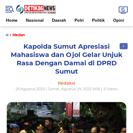
Home
Nasional
Daerah
Polri
Politik
Opini
›
Medan
Kapolda Sumut Apresiasi
✕
Mahasiswa dan Ojol Gelar Unjuk
Rasa Dengan Damai di DPRD
Sumut
Redaksi
29 Agustus 2025 | Jumat, Agustus 29, 2025 WIB |
0
Views