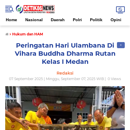
Home
Nasional
Daerah
Polri
Politik
Opini
›
Hukum dan HAM
Peringatan Hari Ulambana Di
✕
Vihara Buddha Dharma Rutan
Kelas I Medan
Redaksi
07 September 2025 | Minggu, September 07, 2025 WIB |
0
Views