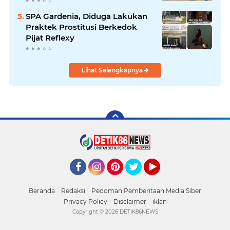
dari Rumah Warga di Pasar
Latong
SPA Gardenia, Diduga Lakukan
Praktek Prostitusi Berkedok
Pijat Reflexy
Lihat Selengkapnya
Facebook
Instagram
Pinterest
Twitter
YouTube
Beranda
Redaksi
Pedoman Pemberitaan Media Siber
Privacy Policy
Disclaimer
iklan
Copyright ©
2026 DETIK86NEWS