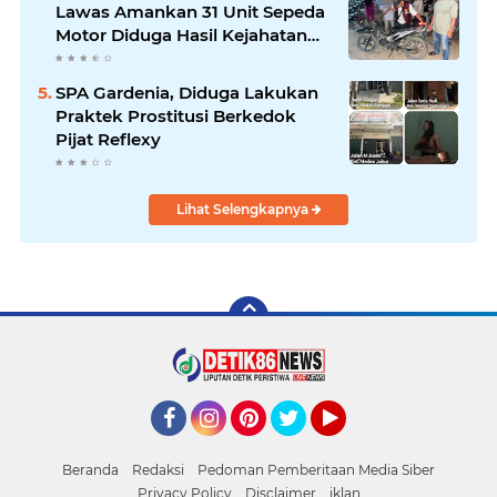
Lawas Amankan 31 Unit Sepeda
Motor Diduga Hasil Kejahatan
dari Rumah Warga di Pasar
Latong
SPA Gardenia, Diduga Lakukan
Praktek Prostitusi Berkedok
Pijat Reflexy
Lihat Selengkapnya
Facebook
Instagram
Pinterest
Twitter
YouTube
Beranda
Redaksi
Pedoman Pemberitaan Media Siber
Privacy Policy
Disclaimer
iklan