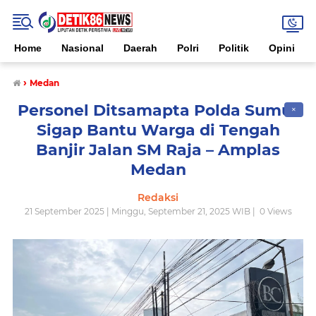
Home
Nasional
Daerah
Polri
Politik
Opini
›
Medan
Personel Ditsamapta Polda Sumut
✕
Sigap Bantu Warga di Tengah
Banjir Jalan SM Raja – Amplas
Medan
Redaksi
21 September 2025 | Minggu, September 21, 2025 WIB |
0
Views