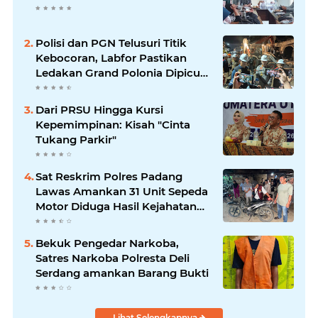
Polisi dan PGN Telusuri Titik
Kebocoran, Labfor Pastikan
Ledakan Grand Polonia Dipicu
Akumulasi Gas
Dari PRSU Hingga Kursi
Kepemimpinan: Kisah "Cinta
Tukang Parkir"
Sat Reskrim Polres Padang
Lawas Amankan 31 Unit Sepeda
Motor Diduga Hasil Kejahatan
dari Rumah Warga di Pasar
Latong
Bekuk Pengedar Narkoba,
Satres Narkoba Polresta Deli
Serdang amankan Barang Bukti
Lihat Selengkapnya