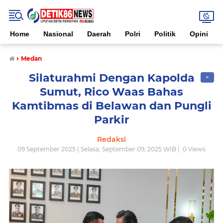
Home
Nasional
Daerah
Polri
Politik
Opini
›
Medan
Silaturahmi Dengan Kapolda
✕
Sumut, Rico Waas Bahas
Kamtibmas di Belawan dan Pungli
Parkir
Redaksi
09 September 2025 | Selasa, September 09, 2025 WIB |
0
Views