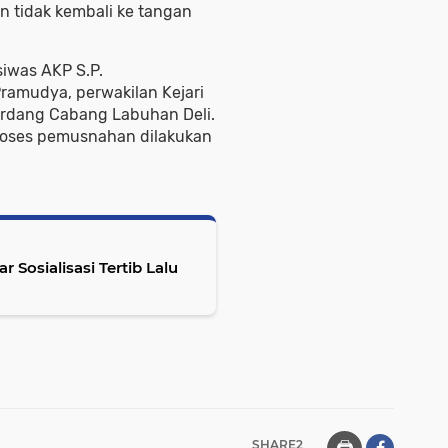
dan tidak kembali ke tangan
siwas AKP S.P.
ramudya, perwakilan Kejari
Serdang Cabang Labuhan Deli.
proses pemusnahan dilakukan
 Sosialisasi Tertib Lalu
SHARE2
🖨️