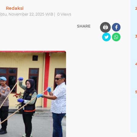
Redaksi
abtu, November 22, 2025 WIB |
0
Views
SHARE
🖨️