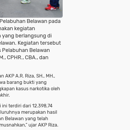
 Pelabuhan Belawan pada
akan kegiatan
 yang berlangsung di
lawan. Kegiatan tersebut
es Pelabuhan Belawan
M., CPHR., CBA., dan
 AKP A.R. Riza, SH., MH.,
wa barang bukti yang
kapan kasus narkotika oleh
khir.
ni terdiri dari 12.398,74
eluruhnya merupakan hasil
an Belawan yang telah
usnahkan,” ujar AKP Riza.