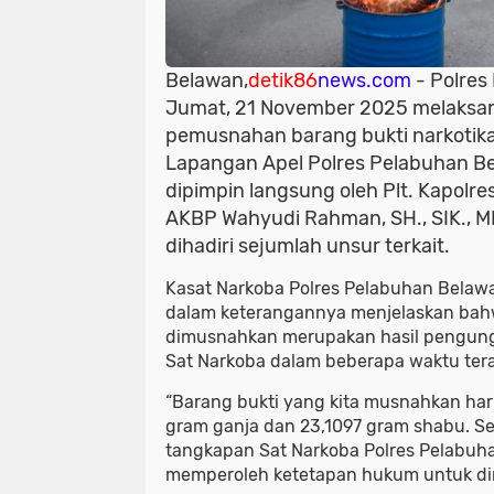
Belawan,
detik86
news.com
- Polres
Jumat, 21 November 2025 melaksan
pemusnahan barang bukti narkotika
Lapangan Apel Polres Pelabuhan Be
dipimpin langsung oleh Plt. Kapolr
AKBP Wahyudi Rahman, SH., SIK., M
dihadiri sejumlah unsur terkait.
Kasat Narkoba Polres Pelabuhan Belawan
dalam keterangannya menjelaskan bah
dimusnahkan merupakan hasil pengung
Sat Narkoba dalam beberapa waktu tera
“Barang bukti yang kita musnahkan hari i
gram ganja dan 23,1097 gram shabu. S
tangkapan Sat Narkoba Polres Pelabuh
memperoleh ketetapan hukum untuk dim