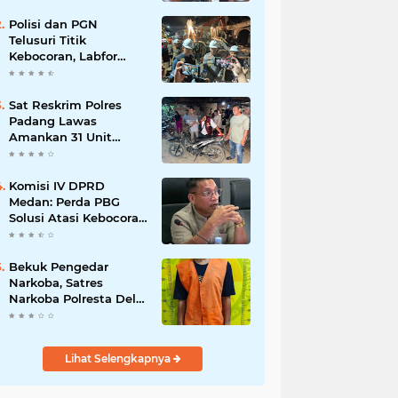
Polisi dan PGN
Telusuri Titik
Kebocoran, Labfor
Pastikan Ledakan
Grand Polonia Dipicu
Akumulasi Gas
Sat Reskrim Polres
Padang Lawas
Amankan 31 Unit
Sepeda Motor Diduga
Hasil Kejahatan dari
Rumah Warga di Pasar
Komisi IV DPRD
Latong
Medan: Perda PBG
Solusi Atasi Kebocoran
PAD dan Birokrasi
Bekuk Pengedar
Narkoba, Satres
Narkoba Polresta Deli
Serdang amankan
Barang Bukti
Lihat Selengkapnya