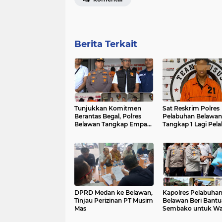
Berita Terkait
Tunjukkan Komitmen
Sat Reskrim Polres
Berantas Begal, Polres
Pelabuhan Belawan
Belawan Tangkap Empat
Tangkap 1 Lagi Pel
Pelaku Begal Sadis
Begal Sadis di Sim
Sicanang
DPRD Medan ke Belawan,
Kapolres Pelabuha
Tinjau Perizinan PT Musim
Belawan Beri Bant
Mas
Sembako untuk Wa
Terdampak Banjir 