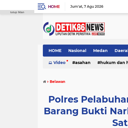
HOME
Jum'at
7 Agu 2026
tutup Iklan
HOME
Nasional
Medan
Daera
Video
asahan
hukum dan 
›
Belawan
Polres Pelabuh
Barang Bukti Nar
Sa