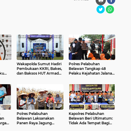
Wakapolda Sumut Hadiri
Polres Pelabuhan
Pembukaan KKRI, Bakes,
Belawan Tangkap 48
aku
dan Baksos HUT Armada
Pelaku Kejahatan Jalanan
pang
RI ke-80 di Belawan
dalam Kurun Waktu Satu
Bulan
n
Polres Pelabuhan
Kapolres Pelabuhan
uan
Belawan Laksanakan
Belawan Beri Ultimatum:
rga
Panen Raya Jagung
Tidak Ada Tempat Bagi
Rob
Program Ketahanan
Pelaku Kejahatan di