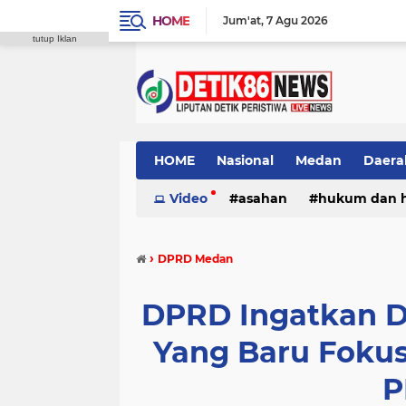
HOME
Jum'at
7 Agu 2026
tutup Iklan
HOME
Nasional
Medan
Daera
Video
asahan
hukum dan 
›
DPRD Medan
DPRD Ingatkan D
Yang Baru Fokus
P