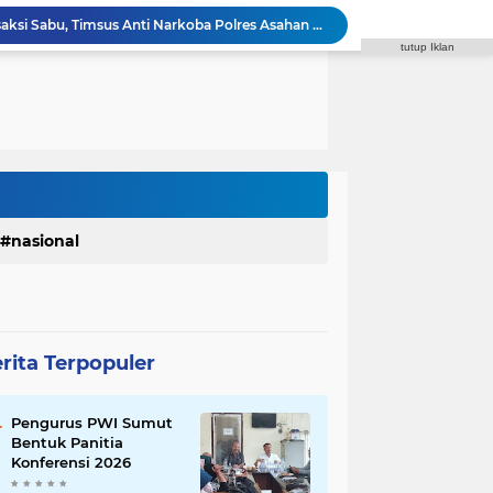
Diduga Jadi Lokasi Transaksi Sabu, Timsus Anti Narkoba Polres Asahan Amankan Seorang Pria dengan Barang Bukti 63,67 Gram Sabu
tutup Iklan
Satres Narkoba Polres Asahan Amankan Pria Pengedar Sabu, Sita 19,60 Gram Barang Bukti
Polres Tapanuli Selatan Ungkap Kasus Pembunuhan Disertai Kekerasan Seksual terhadap Anak, Pelaku Ditangkap
 Waas Benahi Sistem Parkir dan Lampu Jalan
Fraksi Gerindra Desak Pemko Medan Percepat Pembangunan Infrastruktur Medan Utara
Syaiful Ramadhan: ASN Harus Siap Melayani Masyarakat Dalam Kondisi Apa Pun
DPRD Medan Kritik Kinerja BUMD, PUD Pembangunan Merugi Bertahun-tahun
Polrestabes Medan Ungkap 1.187 Kasus Narkoba dalam 399 Hari, Musnahkan Puluhan Kilogram Barang Bukti
Polres Padang Lawas Utara Resmi Berdiri, Kapolda Sumut Tekankan Pelayanan Humanis dan Penambahan Personel
nasional
Satres Narkoba Polres Asahan Amankan Pria Pengedar Sabu, Sita 19,60 Gram Barang Bukti
rita Terpopuler
Pengurus PWI Sumut
Bentuk Panitia
Konferensi 2026