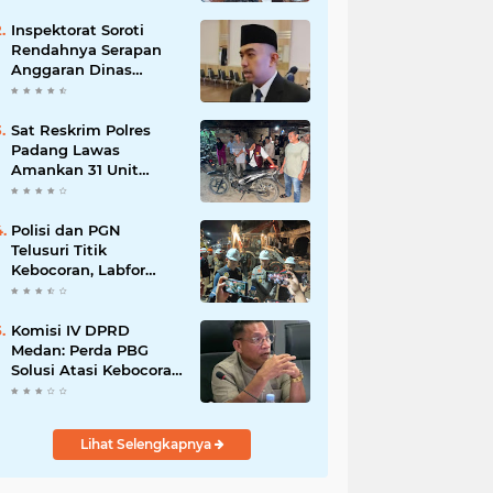
Inspektorat Soroti
Rendahnya Serapan
Anggaran Dinas
Perkimcikataru Medan
Sat Reskrim Polres
Padang Lawas
Amankan 31 Unit
Sepeda Motor Diduga
Hasil Kejahatan dari
Rumah Warga di Pasar
Polisi dan PGN
Latong
Telusuri Titik
Kebocoran, Labfor
Pastikan Ledakan
Grand Polonia Dipicu
Akumulasi Gas
Komisi IV DPRD
Medan: Perda PBG
Solusi Atasi Kebocoran
PAD dan Birokrasi
Lihat Selengkapnya