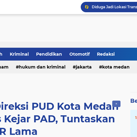
DPRD Medan Desak Rico
h
Kriminal
Pendidikan
Otomotif
Redaksi
ham
hukum dan kriminal
jakarta
kota medan
Be
ireksi PUD Kota Medan
✕
 Kejar PAD, Tuntaskan
R Lama