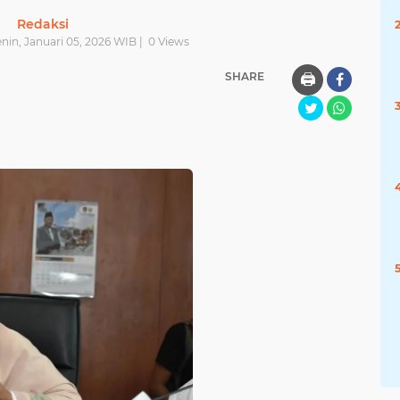
Redaksi
enin, Januari 05, 2026 WIB |
0
Views
SHARE
🖨️