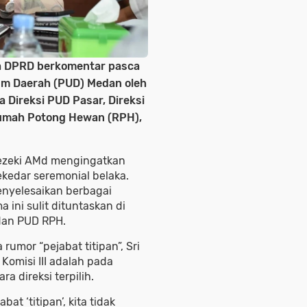
 DPRD berkomentar pasca
um Daerah (PUD) Medan oleh
 Direksi PUD Pasar, Direksi
umah Potong Hewan (RPH),
Rezeki AMd mengingatkan
kedar seremonial belaka.
nyelesaikan berbagai
 ini sulit dituntaskan di
dan PUD RPH.
mor “pejabat titipan”, Sri
omisi III adalah pada
a direksi terpilih.
t ‘titipan’, kita tidak