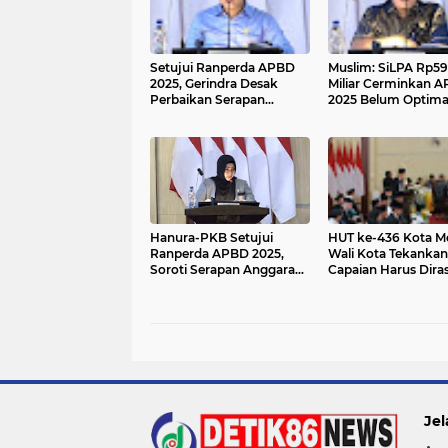
Setujui Ranperda APBD
Muslim: SiLPA Rp59
2025, Gerindra Desak
Miliar Cerminkan 
Perbaikan Serapan
2025 Belum Optima
Anggaran
Hanura-PKB Setujui
HUT ke-436 Kota M
Ranperda APBD 2025,
Wali Kota Tekankan
Soroti Serapan Anggaran,
Capaian Harus Dira
SILPA, dan Penanganan
Masyarakat
Banjir
Jel