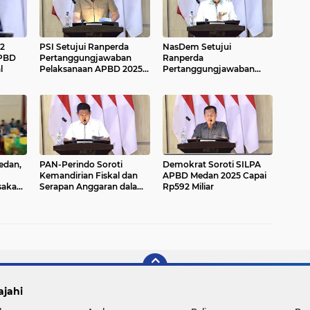
2
PSI Setujui Ranperda
NasDem Setujui
APBD
Pertanggungjawaban
Ranperda
l
Pelaksanaan APBD 2025,
Pertanggungjawaban
Soroti PAD dan Serapan
APBD 2025, Minta Pemko
Anggaran
Optimalkan PAD
edan,
PAN-Perindo Soroti
Demokrat Soroti SILPA
Kemandirian Fiskal dan
APBD Medan 2025 Capai
sakan
Serapan Anggaran dalam
Rp592 Miliar
LPj APBD Medan 2025
ajahi