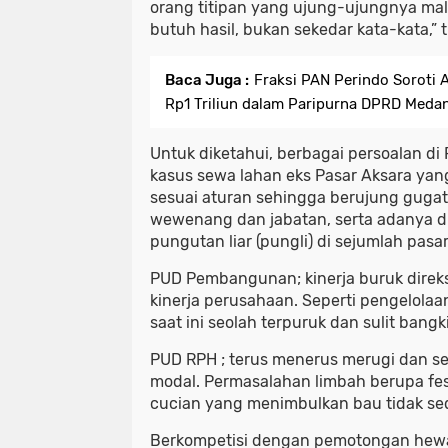
orang titipan yang ujung-ujungnya ma
butuh hasil, bukan sekedar kata-kata,” 
Baca Juga :
Fraksi PAN Perindo Soroti
Rp1 Triliun dalam Paripurna DPRD Meda
Untuk diketahui, berbagai persoalan di 
kasus sewa lahan eks Pasar Aksara yang
sesuai aturan sehingga berujung guga
wewenang dan jabatan, serta adanya d
pungutan liar (pungli) di sejumlah pasar
PUD Pembangunan; kinerja buruk direk
kinerja perusahaan. Seperti pengelola
saat ini seolah terpuruk dan sulit bangki
PUD RPH ; terus menerus merugi dan se
modal. Permasalahan limbah berupa fese
cucian yang menimbulkan bau tidak se
Berkompetisi dengan pemotongan hewan i