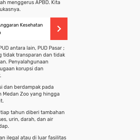
lah menggerus APBD. Kita
tukasnya.
 Anggaran Kesehatan
n
PUD antara lain, PUD Pasar ;
 tidak transparan dan tidak
tan. Penyalahgunaan
ugaan korupsi dan
.
si dan berdampak pada
an Medan Zoo yang hingga
t.
tiap tahun diberi tambahan
s, urin, darah, dan air
dap.
legal atau di luar fasilitas