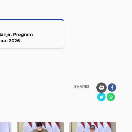
anjir, Program
hun 2026
SHARE2
🖨️