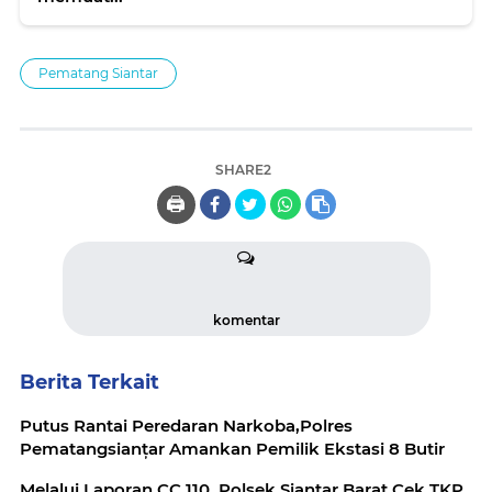
Pematang Siantar
SHARE2
🖨️
komentar
Berita Terkait
Putus Rantai Peredaran Narkoba,Polres
Pematangsianțar Amankan Pemilik Ekstasi 8 Butir
Melalui Laporan CC 110, Polsek Siantar Barat Cek TKP