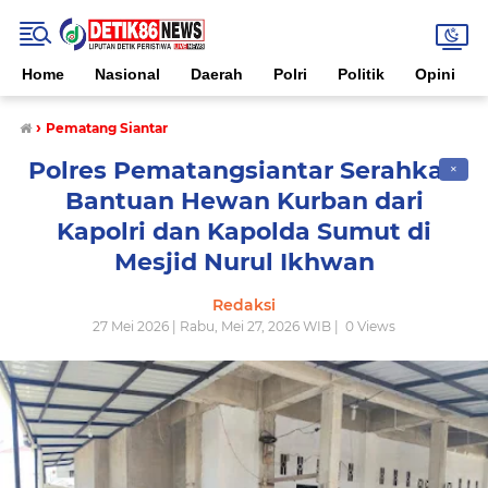
Home
Nasional
Daerah
Polri
Politik
Opini
›
Pematang Siantar
Polres Pematangsiantar Serahkan
✕
Bantuan Hewan Kurban dari
Kapolri dan Kapolda Sumut di
Mesjid Nurul Ikhwan
Redaksi
27 Mei 2026 | Rabu, Mei 27, 2026 WIB |
0
Views