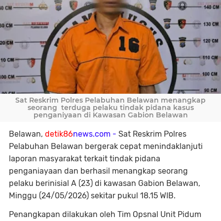
Sat Reskrim Polres Pelabuhan Belawan menangkap
seorang terduga pelaku tindak pidana kasus
penganiyaan di Kawasan Gabion Belawan
Belawan,
detik86
news.com -
Sat Reskrim Polres
Pelabuhan Belawan bergerak cepat menindaklanjuti
laporan masyarakat terkait tindak pidana
penganiayaan dan berhasil menangkap seorang
pelaku berinisial A (23) di kawasan Gabion Belawan,
Minggu (24/05/2026) sekitar pukul 18.15 WIB.
Penangkapan dilakukan oleh Tim Opsnal Unit Pidum