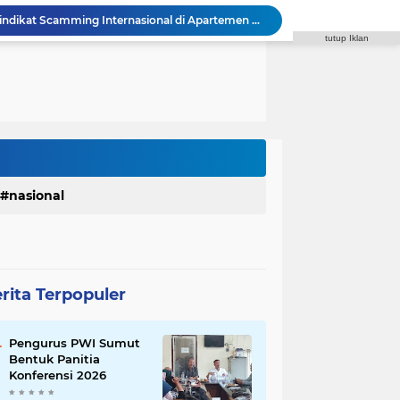
Polda Sumut Bongkar Sindikat Scamming Internasional di Apartemen Medan, Korban Rugi Rp6,7 Miliar
tutup Iklan
Komisi IV DPRD Medan: Perda PBG Solusi Atasi Kebocoran PAD dan Birokrasi
Zulkarnaen Pertanyakan Syarat Penerima PKH Medan Makmur, Minta Cakupan Diperluas hingga Desil 6
a Fasilitas di SMPN 39 Medan,Minta Pemko Benahi
 di Sibolangit, Susun Program Kerja 2027
Reza Pahlevi : Razia Narkoba di THM Perlu Dilakukan di Seluruh Tempat Hiburan
Faisal Arbie : Rico Waas Janji Tindaklanjuti Aspirasi Warga Via WA Anggota DPRD
Syaiful Ramadhan Minta Pemko Medan Hentikan Penggusuran PKL dan Sediakan Solusi
Godfried Minta Bapenda Medan Kembalikan Kelebihan PBB dan Bayar Denda kepada Wajib Pajak
nasional
Inspektorat Soroti Rendahnya Serapan Anggaran Dinas Perkimcikataru Medan
rita Terpopuler
Pengurus PWI Sumut
Bentuk Panitia
Konferensi 2026