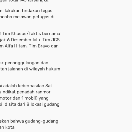
gan total 145 tersangka.
mi lakukan tindakan tegas
mencoba melawan petugas di
ktif Tim Khusus/Taktis bernama
jak 6 Desember lalu. Tim JCS
Tim Alfa Hitam, ​Tim Bravo​ dan
mbak penanggulangan dan
atan jalanan di wilayah hukum
ini adalah keberhasilan Sat
indikat penadah ranmor.
motor dan 1 mobil) yang
il disita dari 8 lokasi gudang
laskan bahwa gudang-gudang
an kota.