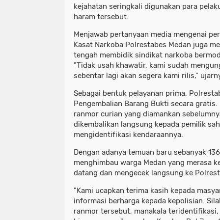
kejahatan seringkali digunakan para pel
haram tersebut.
​Menjawab pertanyaan media mengenai pere
Kasat Narkoba Polrestabes Medan juga m
tengah membidik sindikat narkoba bermod
"Tidak usah khawatir, kami sudah mengun
sebentar lagi akan segera kami rilis," ujarn
​Sebagai bentuk pelayanan prima, Polres
Pengembalian Barang Bukti secara gratis. 
ranmor curian yang diamankan sebelumnya
dikembalikan langsung kepada pemilik sah
mengidentifikasi kendaraannya.
​Dengan adanya temuan baru sebanyak 136
menghimbau warga Medan yang merasa ke
datang dan mengecek langsung ke Polres
​"Kami ucapkan terima kasih kepada masya
informasi berharga kepada kepolisian. Sil
ranmor tersebut, manakala teridentifikasi,