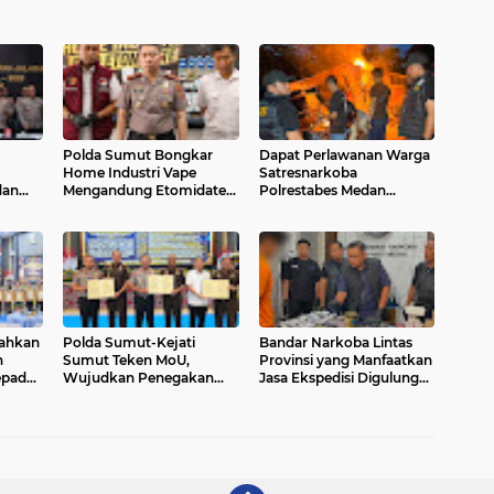
Polda Sumut Bongkar
Dapat Perlawanan Warga
Home Industri Vape
Satresnarkoba
dan
Mengandung Etomidate,
Polrestabes Medan
 Toba
Bahan Baku Diduga
Bumihanguskan Sarang
a
Dipasok dari Kamboja
Narkoba Klambir V
rahkan
Polda Sumut-Kejati
Bandar Narkoba Lintas
n
Sumut Teken MoU,
Provinsi yang Manfaatkan
epada
Wujudkan Penegakan
Jasa Ekspedisi Digulung
Hukum Profesional Tanpa
Satresnarkoba
Praktik Transaksional
Polrestabes Medan