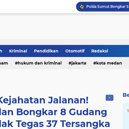
Tia Ayu Soroti Minimny
DPRD Medan Gelar Raker
h
Kriminal
Pendidikan
Otomotif
Redaksi
ham
hukum dan kriminal
jakarta
kota medan
Be
 Kejahatan Jalanan!
✕
dan Bongkar 8 Gudang
ak Tegas 37 Tersangka