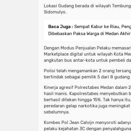
​Lokasi Gudang berada di wilayah Tembung
Sidomulyo.
Baca Juga :
Sempat Kabur ke Riau, Pen
Dibebaskan Paksa Warga di Medan Akhir
Dengan ​Modus Penjualan Pelaku memasark
Marketplace digital untuk wilayah Kota M
angkutan bus antar-kota untuk pembeli dar
​Polisi telah mengamankan 2 orang tersang
bertindak sebagai pemilik 5 dari 8 gudang
​Kinerja agresif Polrestabes Medan dalam
hasil manis. Kapolrestabes menyebutkan 
berhasil ditekan hingga 15%. Tak hanya i
peredaran gelap narkotika juga meningka
sebelumnya.
​Kombes Pol Jean Calvijn menyoroti adanya 
pelaku kejahatan 3C dengan penyalahguna