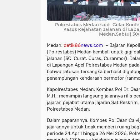
Polrestabes Medan saat Gelar Konf
Kasus Kejahatan Jalanan di Lapa
Medan,Sabtu( 30/
Medan,
detik86
news.com
– Jajaran Kepol
(Polrestabes) Medan kembali unjuk gigi 
jalanan (3C: Curat, Curas, Curanmor). Dal
di Lapangan Apel Polrestabes Medan pada 
bahwa ratusan tersangka berhasil digulun
penampungan kendaraan bermotor (ranmor)
​Kapolrestabes Medan, Kombes Pol Dr. Jean 
M.H., memimpin langsung jalannya rilis per
jajaran pejabat utama jajaran Sat Reskrim
Polrestabes Medan.
​Dalam paparannya, Kombes Pol Jean Cal
jajarannya untuk tidak memberi ruang bagi
periode 24 April hingga 26 Mei 2026, Pol