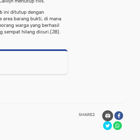
lvijn menutup rilis.
b ini ditutup dengan
 area barang bukti, di mana
seorang warga yang berhasil
sempat hilang dicuri.(JB).
SHARE2
🖨️