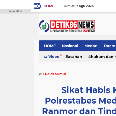
HOME
Jum'at
7 Agu 2026
tutup Iklan
HOME
Nasional
Medan
Daera
Video
asahan
hukum dan 
›
Polda Sumut
​Sikat Habis
Polrestabes Me
Ranmor dan Tind