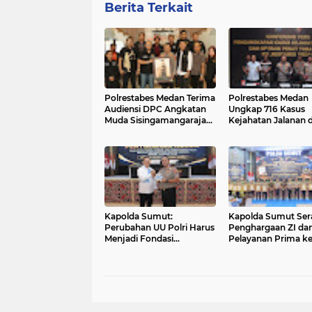
Berita Terkait
Polrestabes Medan Terima
Polrestabes Medan
Audiensi DPC Angkatan
Ungkap 716 Kasus
Muda Sisingamangaraja
Kejahatan Jalanan 
XII, Perkuat Sinergitas
Hasil Operasi Pekat
Jaga Kamtibmas
2026, 906 Tersangk
Diamankan
Kapolda Sumut:
Kapolda Sumut Se
Perubahan UU Polri Harus
Penghargaan ZI da
Menjadi Fondasi
Pelayanan Prima k
Penguatan
Satker Berprestasi
Profesionalisme dan
Akuntabilitas Personel