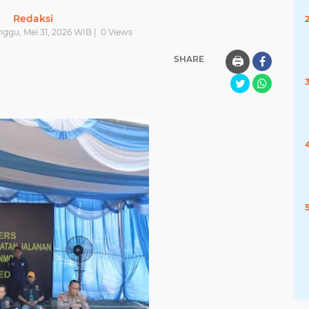
Redaksi
nggu, Mei 31, 2026 WIB |
0
Views
SHARE
🖨️